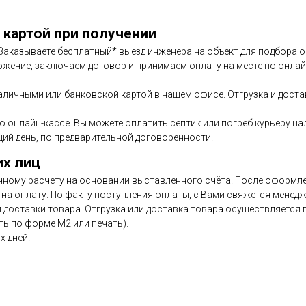
 картой при получении
. Заказываете бесплатный* выезд инженера на объект для подбора
ожение, заключаем договор и принимаем оплату на месте по онлайн
аличными или банковской картой в нашем офисе. Отгрузка и дост
по онлайн-кассе. Вы можете оплатить септик или погреб курьеру н
ий день, по предварительной договоренности.
их лиц
чному расчету на основании выставленного счёта. После оформлен
на оплату. По факту поступления оплаты, с Вами свяжется менедж
и доставки товара. Отгрузка или доставка товара осуществляется
ь по форме М2 или печать).
х дней.