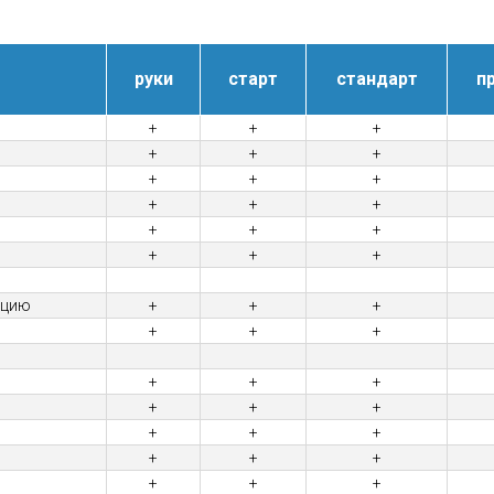
руки
старт
стандарт
п
+
+
+
+
+
+
+
+
+
+
+
+
+
+
+
+
+
+
ацию
+
+
+
+
+
+
+
+
+
+
+
+
+
+
+
+
+
+
+
+
+