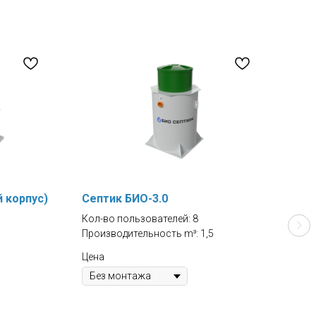
й корпус)
Септик БИО-3.0
Сеп
Кол-во пользователей: 8
Кол-
Производительность m³: 1,5
Прои
Залп
Цена
Цена