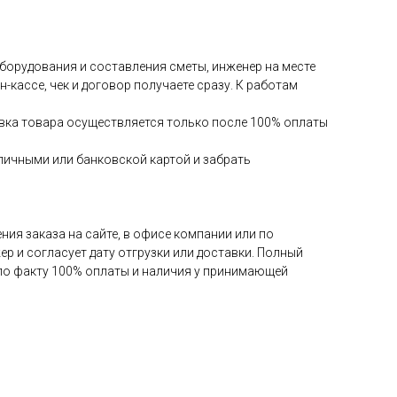
 оборудования и составления сметы, инженер на месте
-кассе, чек и договор получаете сразу. К работам
авка товара осуществляется только после 100% оплаты
аличными или банковской картой и забрать
ия заказа на сайте, в офисе компании или по
ер и согласует дату отгрузки или доставки. Полный
 по факту 100% оплаты и наличия у принимающей