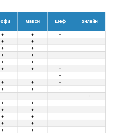
рофи
макси
шеф
онлайн
+
+
+
+
+
+
+
+
+
+
+
+
+
+
+
+
+
+
+
+
+
+
+
+
+
+
+
+
+
+
+
+
+