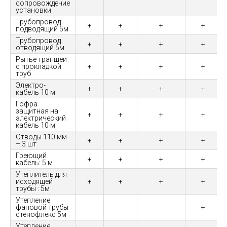
сопровождение
установки
Трубопровод
+
+
+
+
подводящий 5м
Трубопровод
+
+
+
+
отводящий 5м
Рытье траншеи
с прокладкой
+
+
+
+
труб
Электро-
+
+
+
+
кабель 10 м
Гофра
защитная на
+
+
+
+
электрический
кабель 10 м
Отводы 110 мм
+
+
+
+
– 3 шт
Греющий
+
+
+
+
кабель: 5 м
Утеплитель для
исходящей
+
+
+
+
трубы : 5м
Утепление
фановой трубы
+
стенофлекс 5м
Утепление