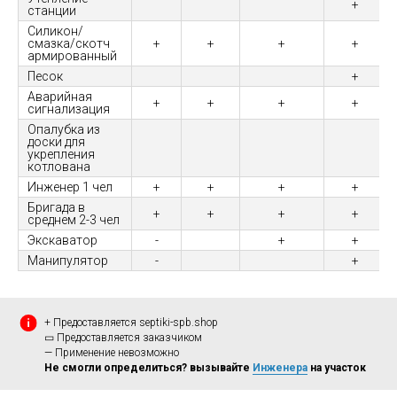
+
станции
Силикон/
смазка/скотч
+
+
+
+
армированный
Песок
+
Аварийная
+
+
+
+
сигнализация
Опалубка из
доски для
укрепления
котлована
Инженер 1 чел
+
+
+
+
Бригада в
+
+
+
+
среднем 2-3 чел
Экскаватор
-
+
+
Манипулятор
-
+
+ Предоставляется septiki-spb.shop
▭ Предоставляется заказчиком
— Применение невозможно
Не смогли определиться? вызывайте
Инженера
на участок