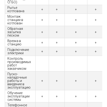
СГБО)
Рытье
+
+
+
+
котлована
Монтаж
станции в
+
+
+
+
котлован
Обратная
засыпка
+
+
+
+
песком
Врезка в
+
+
+
+
станцию
Подключение
+
+
+
+
электрики
Контроль
производимых
работ
заказчиком
Пуско-
наладочные
работы и
+
+
+
+
введение в
эксплуатацию
Обучение
эксплуатации
+
+
+
+
системы
Телефонное