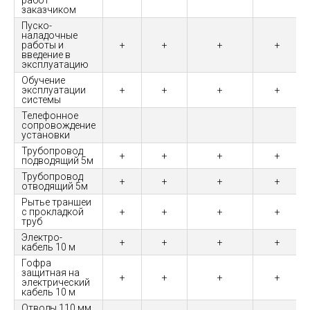
работ
заказчиком
Пуско-
наладочные
работы и
+
+
+
+
введение в
эксплуатацию
Обучение
эксплуатации
+
+
+
+
системы
Телефонное
сопровождение
установки
Трубопровод
+
+
+
+
подводящий 5м
Трубопровод
+
+
+
+
отводящий 5м
Рытье траншеи
с прокладкой
+
+
+
+
труб
Электро-
+
+
+
+
кабель 10 м
Гофра
защитная на
+
+
+
+
электрический
кабель 10 м
Отводы 110 мм