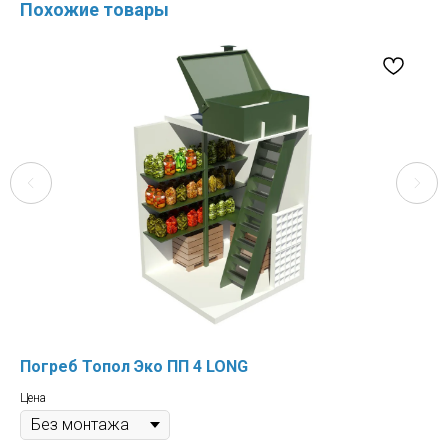
Похожие товары
Погреб Топол Эко ПП 4 LONG
По
Цена
Цен