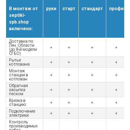
В монтаж от
руки
старт
стандарт
профи
septiki-
spb.shop
включено:
Доставка по
Лен. Области
+
+
+
+
(до 8-й модели
СГБО)
Рытье
+
+
+
+
котлована
Монтаж
станции в
+
+
+
+
котлован
Обратная
засыпка
+
+
+
+
песком
Врезка в
+
+
+
+
станцию
Подключение
+
+
+
+
электрики
Контроль
производимых