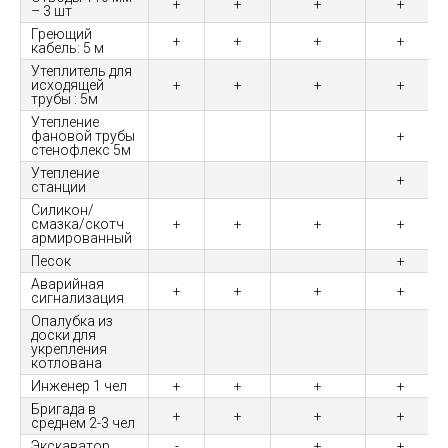
+
+
+
+
– 3 шт
Греющий
+
+
+
+
кабель: 5 м
Утеплитель для
исходящей
+
+
+
+
трубы : 5м
Утепление
фановой трубы
+
стенофлекс 5м
Утепление
+
станции
Силикон/
смазка/скотч
+
+
+
+
армированный
Песок
+
Аварийная
+
+
+
+
сигнализация
Опалубка из
доски для
укрепления
котлована
Инженер 1 чел
+
+
+
+
Бригада в
+
+
+
+
среднем 2-3 чел
Экскаватор
-
+
+