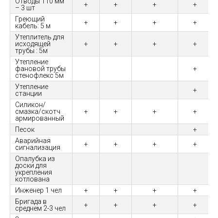
Отводы 110 мм
+
+
+
+
– 3 шт
Греющий
+
+
+
+
кабель: 5 м
Утеплитель для
исходящей
+
+
+
+
трубы : 5м
Утепление
фановой трубы
+
стенофлекс 5м
Утепление
+
станции
Силикон/
смазка/скотч
+
+
+
+
армированный
Песок
+
Аварийная
+
+
+
+
сигнализация
Опалубка из
доски для
укрепления
котлована
Инженер 1 чел
+
+
+
+
Бригада в
+
+
+
+
среднем 2-3 чел