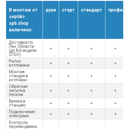
В монтаж от
руки
старт
стандарт
профи
septiki-
spb.shop
включено:
Доставка по
Лен. Области
+
+
+
+
(до 8-й модели
СГБО)
Рытье
+
+
+
+
котлована
Монтаж
станции в
+
+
+
+
котлован
Обратная
засыпка
+
+
+
+
песком
Врезка в
+
+
+
+
станцию
Подключение
+
+
+
+
электрики
Контроль
производимых