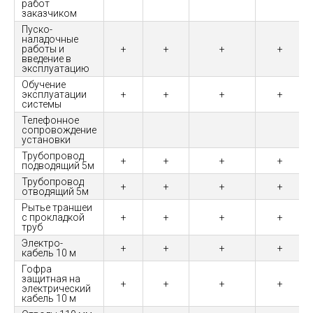
работ
заказчиком
Пуско-
наладочные
работы и
+
+
+
+
введение в
эксплуатацию
Обучение
эксплуатации
+
+
+
+
системы
Телефонное
сопровождение
установки
Трубопровод
+
+
+
+
подводящий 5м
Трубопровод
+
+
+
+
отводящий 5м
Рытье траншеи
с прокладкой
+
+
+
+
труб
Электро-
+
+
+
+
кабель 10 м
Гофра
защитная на
+
+
+
+
электрический
кабель 10 м