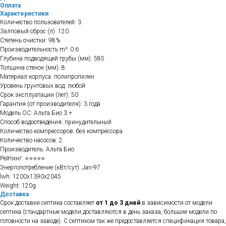
Оплата
Характеристики
Количество пользователей: 3
Залповый сброс (л): 120
Степень очистки: 98%
Производительность m³: 0.6
Глубина подводящей трубы (мм): 585
Толщина стенок (мм): 8
Материал корпуса: полипропилен
Уровень грунтовых вод: любой
Срок эксплуатации (лет): 50
Гарантия (от производителя): 3 года
Модель ОС: Альта Био 3 +
Способ водоотведения: принудительный
Количество компрессоров: без компрессора
Количество насосов: 2
Производитель: Альта Био
Рейтинг: ⭐⭐⭐⭐⭐
Энергопотребление (кВт/сут): Jan-97
lwh: 1200x1390x2045
Weight: 120g
Доставка
Срок доставки септика составляет
от 1 до 3 дней
в зависимости от модели
септика (стандартные модели доставляются в день заказа, большие модели по
готовности на заводе). С септиком так же предоставляется спецификация товара,