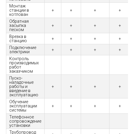
Монтаж
станции в
+
+
+
+
котлован
Обратная
засыпка
+
+
+
+
песком
Врезка в
+
+
+
+
станцию
Подключение
+
+
+
+
электрики
Контроль
производимых
работ
заказчиком
Пуско-
наладочные
работы и
+
+
+
+
введение в
эксплуатацию
Обучение
эксплуатации
+
+
+
+
системы
Телефонное
сопровождение
установки
Трубопровод