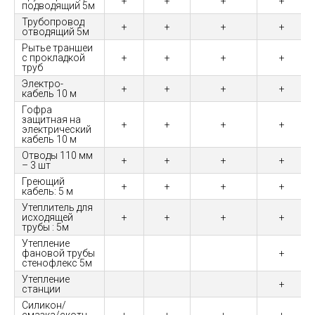
+
+
+
+
подводящий 5м
Трубопровод
+
+
+
+
отводящий 5м
Рытье траншеи
с прокладкой
+
+
+
+
труб
Электро-
+
+
+
+
кабель 10 м
Гофра
защитная на
+
+
+
+
электрический
кабель 10 м
Отводы 110 мм
+
+
+
+
– 3 шт
Греющий
+
+
+
+
кабель: 5 м
Утеплитель для
исходящей
+
+
+
+
трубы : 5м
Утепление
фановой трубы
+
стенофлекс 5м
Утепление
+
станции
Силикон/