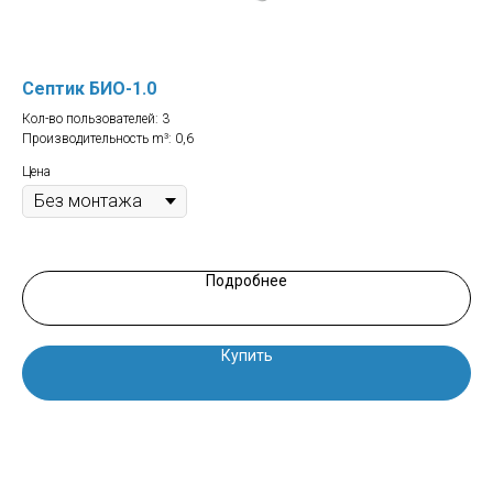
Септик БИО-1.0
СБ
Кол-во пользователей: 3
Кол
Производительность m³: 0,6
Про
Зал
Цена
Цен
Подробнее
Купить