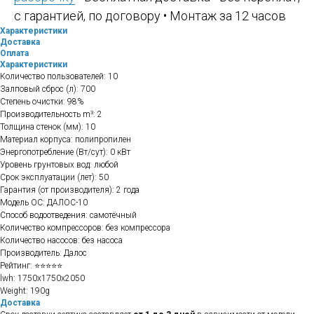
с гарантией, по договору • Монтаж за 12 часов
Характеристики
Доставка
Оплата
Характеристики
Количество пользователей: 10
Залповый сброс (л): 700
Степень очистки: 98%
Производительность m³: 2
Толщина стенок (мм): 10
Материал корпуса: полипропилен
Энергопотребление (Вт/сут): 0 кВт
Уровень грунтовых вод: любой
Срок эксплуатации (лет): 50
Гарантия (от производителя): 2 года
Модель ОС: ДАЛОС-10
Способ водоотведения: самотёчный
Количество компрессоров: без компрессора
Количество насосов: без насоса
Производитель: Далос
Рейтинг: ⭐⭐⭐⭐⭐
lwh: 1750x1750x2050
Weight: 190g
Доставка