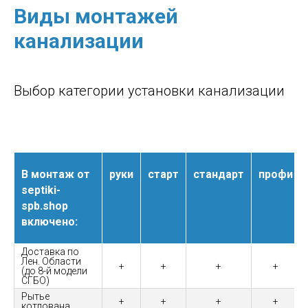
Виды монтажей
канализации
Выбор категории установки канализации
В монтаж от
руки
старт
стандарт
профи
septiki-
spb.shop
включено:
Доставка по
Лен. Области
+
+
+
+
(до 8-й модели
СГБО)
Рытье
+
+
+
+
котлована