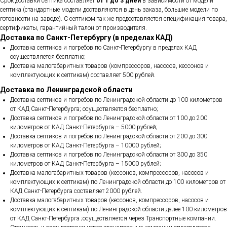
Срок доставки септика составляет
от 1 до 3 дней
в зависимости от модели
септика (стандартные модели доставляются в день заказа, большие модели по
готовности на заводе). С септиком так же предоставляется спецификация товара,
сертификаты, гарантийный талон от производителя.
Доставка по Санкт-Петербургу (в пределах КАД)
Доставка септиков и погребов по Санкт-Петербургу в пределах КАД
осуществляется бесплатно;
Доставка малогабаритных товаров (компрессоров, насосов, кессонов и
комплектующих к септикам) составляет 500 рублей.
Доставка по Ленинградской области
Доставка септиков и погребов по Ленинградской области до 100 километров
от КАД Санкт-Петербурга; осуществляется бесплатно;
Доставка септиков и погребов по Ленинградской области от 100 до 200
километров от КАД Санкт-Петербурга – 5000 рублей;
Доставка септиков и погребов по Ленинградской области от 200 до 300
километров от КАД Санкт-Петербурга – 10000 рублей;
Доставка септиков и погребов по Ленинградской области от 300 до 350
километров от КАД Санкт-Петербурга – 15000 рублей;
Доставка малогабаритных товаров (кессонов, компрессоров, насосов и
комплектующих к септикам) по Ленинградской области до 100 километров от
КАД Санкт-Петербурга составляет 2000 рублей.
Доставка малогабаритных товаров (кессонов, компрессоров, насосов и
комплектующих к септикам) по Ленинградской области далее 100 километров
от КАД Санкт-Петербурга ;осуществляется через Транспортные компании.