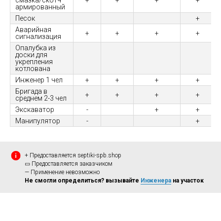
смазка/скотч
+
+
+
+
армированный
Песок
+
Аварийная
+
+
+
+
сигнализация
Опалубка из
доски для
укрепления
котлована
Инженер 1 чел
+
+
+
+
Бригада в
+
+
+
+
среднем 2-3 чел
Экскаватор
-
+
+
Манипулятор
-
+
+ Предоставляется septiki-spb.shop
▭ Предоставляется заказчиком
— Применение невозможно
Не смогли определиться? вызывайте
Инженера
на участок