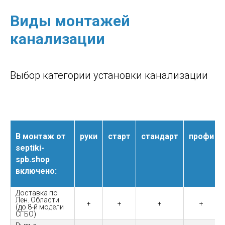
Виды монтажей
канализации
Выбор категории установки канализации
В монтаж от
руки
старт
стандарт
профи
septiki-
spb.shop
включено:
Доставка по
Лен. Области
+
+
+
+
(до 8-й модели
СГБО)