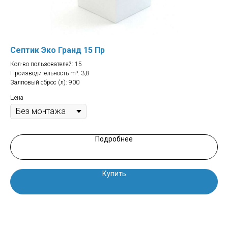
Септик Эко Гранд 15 Пр
Се
Кол-во пользователей: 15
Кол
Производительность m³: 3,8
Про
Залповый сброс (л): 900
Зал
Цена
Цен
Подробнее
Купить