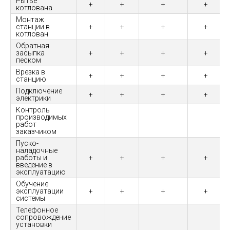
Рытье
+
+
+
+
котлована
Монтаж
станции в
+
+
+
+
котлован
Обратная
засыпка
+
+
+
+
песком
Врезка в
+
+
+
+
станцию
Подключение
+
+
+
+
электрики
Контроль
производимых
работ
заказчиком
Пуско-
наладочные
работы и
+
+
+
+
введение в
эксплуатацию
Обучение
эксплуатации
+
+
+
+
системы
Телефонное
сопровождение
установки