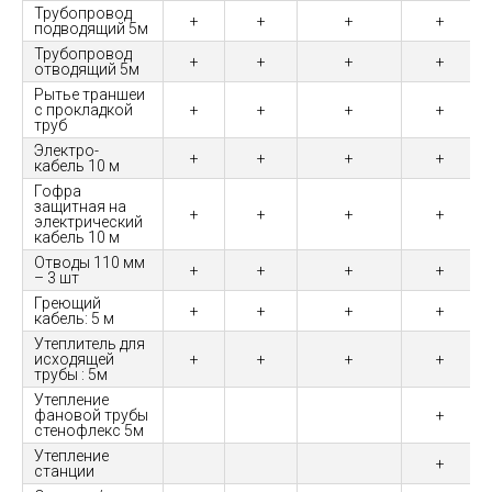
Трубопровод
+
+
+
+
подводящий 5м
Трубопровод
+
+
+
+
отводящий 5м
Рытье траншеи
с прокладкой
+
+
+
+
труб
Электро-
+
+
+
+
кабель 10 м
Гофра
защитная на
+
+
+
+
электрический
кабель 10 м
Отводы 110 мм
+
+
+
+
– 3 шт
Греющий
+
+
+
+
кабель: 5 м
Утеплитель для
исходящей
+
+
+
+
трубы : 5м
Утепление
фановой трубы
+
стенофлекс 5м
Утепление
+
станции