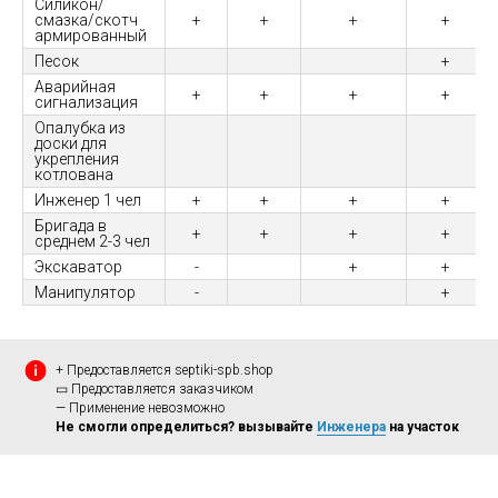
Силикон/
смазка/скотч
+
+
+
+
армированный
Песок
+
Аварийная
+
+
+
+
сигнализация
Опалубка из
доски для
укрепления
котлована
Инженер 1 чел
+
+
+
+
Бригада в
+
+
+
+
среднем 2-3 чел
Экскаватор
-
+
+
Манипулятор
-
+
+ Предоставляется septiki-spb.shop
▭ Предоставляется заказчиком
— Применение невозможно
Не смогли определиться? вызывайте
Инженера
на участок