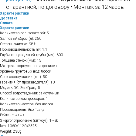
с гарантией, по договору • Монтаж за 12 часов
Характеристики
Доставка
Оплата
Характеристики
Количество пользователей: 5
Залповый сброс (л): 250
Степень очистки: 98%
Производительность m³: 1.1
Глубина подводящей трубы (мм): 600
Толщина стенок (мм): 15
Материал корпуса: полипропилен
Уровень грунтовых вод: любой
Срок эксплуатации (лет): 50
Гарантия (от производителя): 10
Модель ОС: Эко-Гранд 5
Способ водоотведения: самотёчный
Количество компрессоров: 1
Количество насосов: без насоса
Производитель: Эко Гранд
Рейтинг: ⭐⭐⭐⭐
Энергопотребление (кВт/сут): 1-Feb
lwh: 1060x1120x2525
Weight: 230g