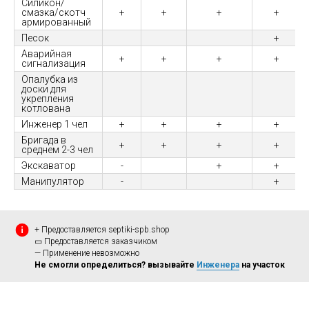
Силикон/
смазка/скотч
+
+
+
+
армированный
Песок
+
Аварийная
+
+
+
+
сигнализация
Опалубка из
доски для
укрепления
котлована
Инженер 1 чел
+
+
+
+
Бригада в
+
+
+
+
среднем 2-3 чел
Экскаватор
-
+
+
Манипулятор
-
+
+ Предоставляется septiki-spb.shop
▭ Предоставляется заказчиком
— Применение невозможно
Не смогли определиться? вызывайте
Инженера
на участок