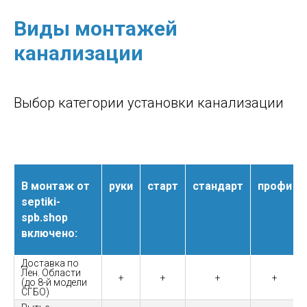
Виды монтажей
канализации
Выбор категории установки канализации
В монтаж от
руки
старт
стандарт
профи
septiki-
spb.shop
включено:
Доставка по
Лен. Области
+
+
+
+
(до 8-й модели
СГБО)