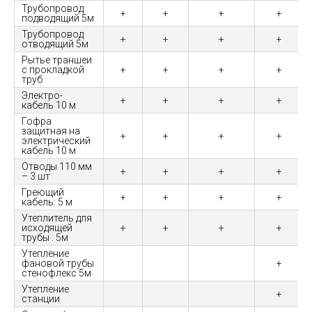
Трубопровод
+
+
+
+
подводящий 5м
Трубопровод
+
+
+
+
отводящий 5м
Рытье траншеи
с прокладкой
+
+
+
+
труб
Электро-
+
+
+
+
кабель 10 м
Гофра
защитная на
+
+
+
+
электрический
кабель 10 м
Отводы 110 мм
+
+
+
+
– 3 шт
Греющий
+
+
+
+
кабель: 5 м
Утеплитель для
исходящей
+
+
+
+
трубы : 5м
Утепление
фановой трубы
+
стенофлекс 5м
Утепление
+
станции