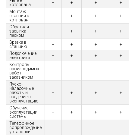
Рытье
+
+
+
+
котлована
Монтаж
станции в
+
+
+
+
котлован
Обратная
засыпка
+
+
+
+
песком
Врезка в
+
+
+
+
станцию
Подключение
+
+
+
+
электрики
Контроль
производимых
работ
заказчиком
Пуско-
наладочные
работы и
+
+
+
+
введение в
эксплуатацию
Обучение
эксплуатации
+
+
+
+
системы
Телефонное
сопровождение
установки