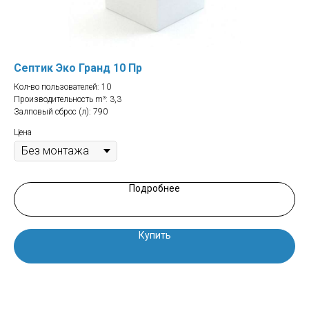
Септик Эко Гранд 10 Пр
Се
Кол-во пользователей: 10
Кол
Производительность m³: 3,3
Про
Залповый сброс (л): 790
Зал
Цена
Цен
Подробнее
Купить