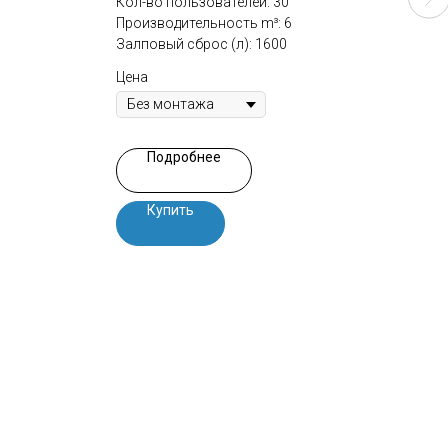
Кол-во пользователей: 30
Кол-
Производительность m³: 6
Прои
Залповый сброс (л): 1600
Залп
Цена
Цена
Подробнее
Купить