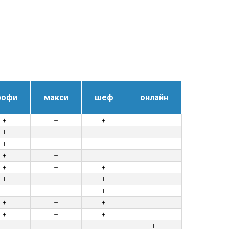
рофи
макси
шеф
онлайн
+
+
+
+
+
+
+
+
+
+
+
+
+
+
+
+
+
+
+
+
+
+
+