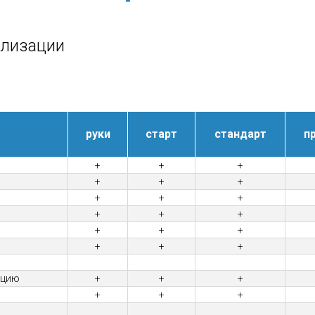
ализации
руки
старт
стандарт
п
+
+
+
+
+
+
+
+
+
+
+
+
+
+
+
+
+
+
ацию
+
+
+
+
+
+