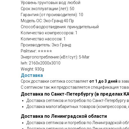
Уровень грунтовых вод: любой
Срок эксплуатации (лет): 50
Гарантия (от производителя): 10
Модель ОС: Эко-Гранд 40 Пр
Способ водоотведения: принудительный
Количество компрессоров: 1
Количество насосов: 1
Производитель: Эко Гранд
Рейтинг: ⭐⭐⭐⭐⭐
Энергопотребление (кВт/сут): 5-Mar
lwh: 2160x2000x3010
Weight: 930g
Доставка
Срок доставки септика составляет
от 1 до 3 дней
в зав
С септиком так же предоставляется спецификация това
Доставка по Санкт-Петербургу (в пределах К
Доставка септиков и погребов по Санкт-Петербургу 
Доставка малогабаритных товаров (компрессоров, н
Доставка по Ленинградской области
Доставка септиков и погребов по Ленинградской обл
Доставка септиков и погребов по Ленинградской обла