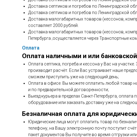
Доставка септиков и погребов по Ленинградской обл
Доставка септиков и погребов по Ленинградской обл
Доставка малогабаритных товаров (кессонов, компр
составляет 2000 рублей.
Доставка малогабаритных товаров (кессонов, компр
Петербурга ;осуществляется через Транспортные ко
Оплата
Оплата наличными и или банковской
Оплата септика, погреба и кессона у Вас на участке
производит расчёт. Если Вас устраивает наше предл
сможем приступить уже на следующий день;
Оплата в офисе. Вы можете оплатить любой товар н
и по предварительной договоренности;
Выезд курьера в пределах Санкт-Петербурга, оплата 
оборудование или заказать доставку уже на следующ
Безналичная оплата для юридическ
Юридические лица могут оплатить товар по безнали
телефону, на Вашу электронную почту поступит счёт 
пакет документов Вы получите во время отгрузки ил