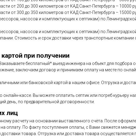
асти от 200 до 300 километров от КАД Санкт-Петербурга – 10000 р
асти от 300 до 350 километров от КАД Санкт-Петербурга – 15000 р
ессоров, насосов и комплектующих к септикам) по Ленинградской
ессоров, насосов и комплектующих к септикам) по Ленинградской
мпании. Стоимость и срок доставки через транспортные компани
 картой при получении
. Заказываете бесплатный* выезд инженера на объект для подбора
ожение, заключаем договор и принимаем оплату на месте по онлайн
аличными или банковской картой в нашем офисе. Отгрузка и дост
по онлайн-кассе. Вы можете оплатить септик или погреб курьеру н
ий день, по предварительной договоренности.
их лиц
чному расчету на основании выставленного счёта. После оформлен
на оплату. По факту поступления оплаты, с Вами свяжется менедж
и доставки товара. Отгрузка или доставка товара осуществляется