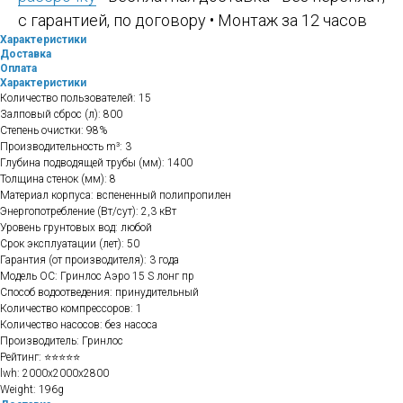
с гарантией, по договору • Монтаж за 12 часов
Характеристики
Доставка
Оплата
Характеристики
Количество пользователей: 15
Залповый сброс (л): 800
Степень очистки: 98%
Производительность m³: 3
Глубина подводящей трубы (мм): 1400
Толщина стенок (мм): 8
Материал корпуса: вспененный полипропилен
Энергопотребление (Вт/сут): 2,3 кВт
Уровень грунтовых вод: любой
Срок эксплуатации (лет): 50
Гарантия (от производителя): 3 года
Модель ОС: Гринлос Аэро 15 S лонг пр
Способ водоотведения: принудительный
Количество компрессоров: 1
Количество насосов: без насоса
Производитель: Гринлос
Рейтинг: ⭐⭐⭐⭐⭐
lwh: 2000x2000x2800
Weight: 196g