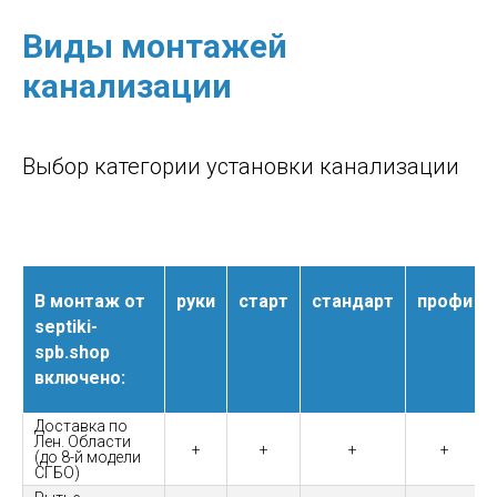
Виды монтажей
канализации
Выбор категории установки канализации
В монтаж от
руки
старт
стандарт
профи
septiki-
spb.shop
включено:
Доставка по
Лен. Области
+
+
+
+
(до 8-й модели
СГБО)