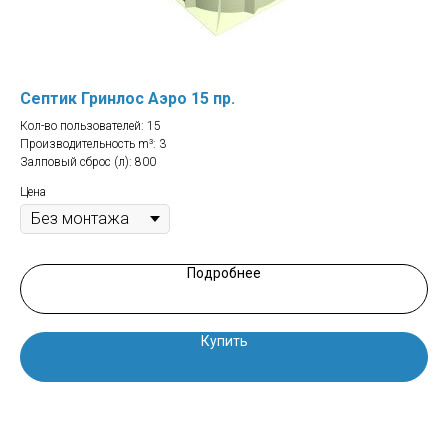
Септик Гринлос Аэро 15 пр.
Се
Кол-во пользователей: 15
Кол
Производительность m³: 3
Про
Залповый сброс (л): 800
Зал
Цена
Цен
Подробнее
Купить