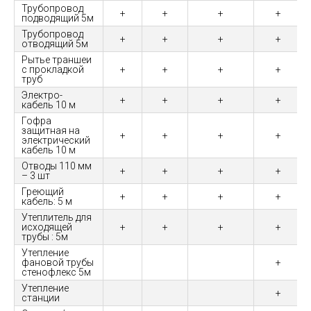
Трубопровод
+
+
+
+
подводящий 5м
Трубопровод
+
+
+
+
отводящий 5м
Рытье траншеи
с прокладкой
+
+
+
+
труб
Электро-
+
+
+
+
кабель 10 м
Гофра
защитная на
+
+
+
+
электрический
кабель 10 м
Отводы 110 мм
+
+
+
+
– 3 шт
Греющий
+
+
+
+
кабель: 5 м
Утеплитель для
исходящей
+
+
+
+
трубы : 5м
Утепление
фановой трубы
+
стенофлекс 5м
Утепление
+
станции