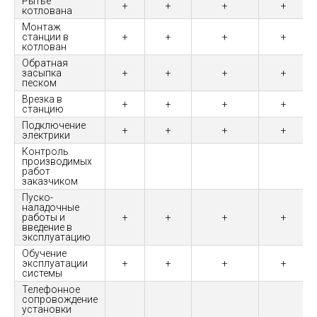
Рытье
+
+
+
+
котлована
Монтаж
станции в
+
+
+
+
котлован
Обратная
засыпка
+
+
+
+
песком
Врезка в
+
+
+
+
станцию
Подключение
+
+
+
+
электрики
Контроль
производимых
работ
заказчиком
Пуско-
наладочные
работы и
+
+
+
+
введение в
эксплуатацию
Обучение
эксплуатации
+
+
+
+
системы
Телефонное
сопровождение
установки