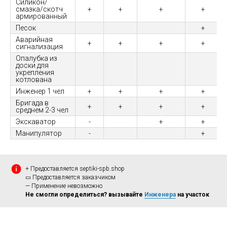
Силикон/
смазка/скотч
+
+
+
+
армированный
Песок
+
Аварийная
+
+
+
+
сигнализация
Опалубка из
доски для
укрепления
котлована
Инженер 1 чел
+
+
+
+
Бригада в
+
+
+
+
среднем 2-3 чел
Экскаватор
-
+
+
Манипулятор
-
+
+ Предоставляется septiki-spb.shop
▭ Предоставляется заказчиком
— Применение невозможно
Не смогли определиться? вызывайте
Инженера
на участок