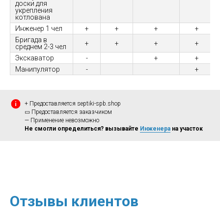
доски для
укрепления
котлована
Инженер 1 чел
+
+
+
+
Бригада в
+
+
+
+
среднем 2-3 чел
Экскаватор
-
+
+
Манипулятор
-
+
+ Предоставляется septiki-spb.shop
▭ Предоставляется заказчиком
— Применение невозможно
Не смогли определиться? вызывайте
Инженера
на участок
Отзывы клиентов