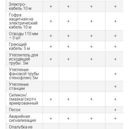
Электро-
+
+
+
+
кабель 10 м
Гофра
защитная на
+
+
+
+
электрический
кабель 10 м
Отводы 110 мм
+
+
+
+
– 3 шт
Греющий
+
+
+
+
кабель: 5 м
Утеплитель для
исходящей
+
+
+
+
трубы : 5м
Утепление
фановой трубы
+
стенофлекс 5м
Утепление
+
станции
Силикон/
смазка/скотч
+
+
+
+
армированный
Песок
+
Аварийная
+
+
+
+
сигнализация
Опалубка из