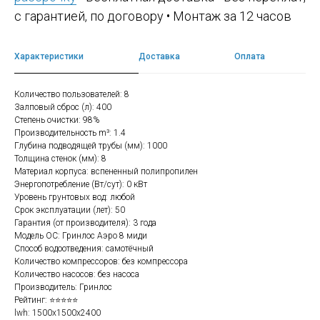
с гарантией, по договору • Монтаж за 12 часов
Характеристики
Доставка
Оплата
Количество пользователей: 8
Залповый сброс (л): 400
Степень очистки: 98%
Производительность m³: 1.4
Глубина подводящей трубы (мм): 1000
Толщина стенок (мм): 8
Материал корпуса: вспененный полипропилен
Энергопотребление (Вт/сут): 0 кВт
Уровень грунтовых вод: любой
Срок эксплуатации (лет): 50
Гарантия (от производителя): 3 года
Модель ОС: Гринлос Аэро 8 миди
Способ водоотведения: самотёчный
Количество компрессоров: без компрессора
Количество насосов: без насоса
Производитель: Гринлос
Рейтинг: ⭐⭐⭐⭐⭐
lwh: 1500x1500x2400