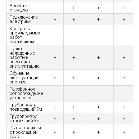
Врезка в
+
+
+
+
станцию
Подключение
+
+
+
+
электрики
Контроль
производимых
работ
заказчиком
Пуско-
наладочные
работы и
+
+
+
+
введение в
эксплуатацию
Обучение
эксплуатации
+
+
+
+
системы
Телефонное
сопровождение
установки
Трубопровод
+
+
+
+
подводящий 5м
Трубопровод
+
+
+
+
отводящий 5м
Рытье траншеи
с прокладкой
+
+
+
+
труб