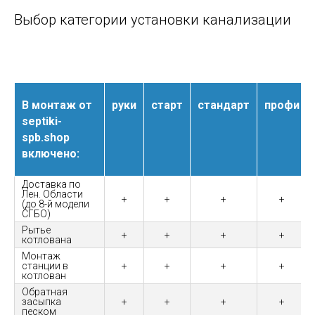
Выбор категории установки канализации
В монтаж от
руки
старт
стандарт
профи
septiki-
spb.shop
включено:
Доставка по
Лен. Области
+
+
+
+
(до 8-й модели
СГБО)
Рытье
+
+
+
+
котлована
Монтаж
станции в
+
+
+
+
котлован
Обратная
засыпка
+
+
+
+
песком