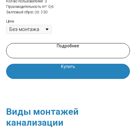
Кол-во пользователей: 3
Кол
Производительность m³: 0,6
Про
Залповый сброс (л): 230
Зал
Цена
Цен
Подробнее
Купить
Виды монтажей
канализации