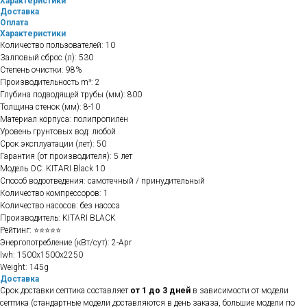
Характеристики
Доставка
Оплата
Характеристики
Количество пользователей: 10
Залповый сброс (л): 530
Степень очистки: 98%
Производительность m³: 2
Глубина подводящей трубы (мм): 800
Толщина стенок (мм): 8-10
Материал корпуса: полипропилен
Уровень грунтовых вод: любой
Срок эксплуатации (лет): 50
Гарантия (от производителя): 5 лет
Модель ОС: KITARI Black 10
Способ водоотведения: самотечный / принудительный
Количество компрессоров: 1
Количество насосов: без насоса
Производитель: KITARI BLACK
Рейтинг: ⭐⭐⭐⭐⭐
Энергопотребление (кВт/сут): 2-Apr
lwh: 1500x1500x2250
Weight: 145g
Доставка
Срок доставки септика составляет
от 1 до 3 дней
в зависимости от модели
септика (стандартные модели доставляются в день заказа, большие модели по