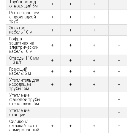
Трубопровод
+
+
+
+
отводящий 5м
Рытье траншеи
с прокладкой
+
+
+
+
труб
Электро-
+
+
+
+
кабель 10 м
Гофра
защитная на
+
+
+
+
электрический
кабель 10 м
Отводы 110 мм
+
+
+
+
– 3 шт
Греющий
+
+
+
+
кабель: 5 м
Утеплитель для
исходящей
+
+
+
+
трубы : 5м
Утепление
фановой трубы
+
стенофлекс 5м
Утепление
+
станции
Силикон/
смазка/скотч
+
+
+
+
армированный