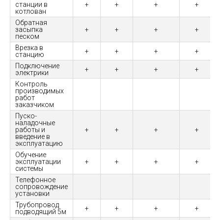
станции в
+
+
+
+
котлован
Обратная
засыпка
+
+
+
+
песком
Врезка в
+
+
+
+
станцию
Подключение
+
+
+
+
электрики
Контроль
производимых
работ
заказчиком
Пуско-
наладочные
работы и
+
+
+
+
введение в
эксплуатацию
Обучение
эксплуатации
+
+
+
+
системы
Телефонное
сопровождение
установки
Трубопровод
+
+
+
+
подводящий 5м