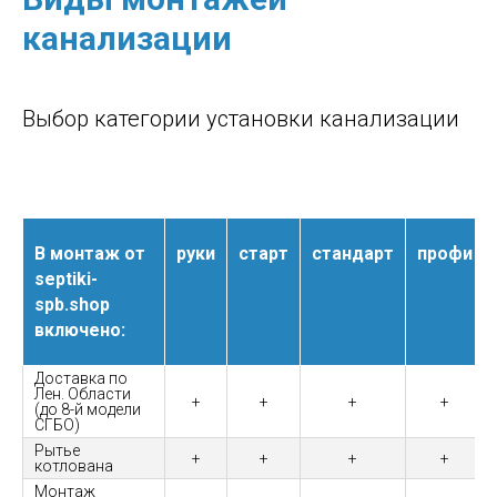
канализации
Выбор категории установки канализации
В монтаж от
руки
старт
стандарт
профи
septiki-
spb.shop
включено:
Доставка по
Лен. Области
+
+
+
+
(до 8-й модели
СГБО)
Рытье
+
+
+
+
котлована
Монтаж