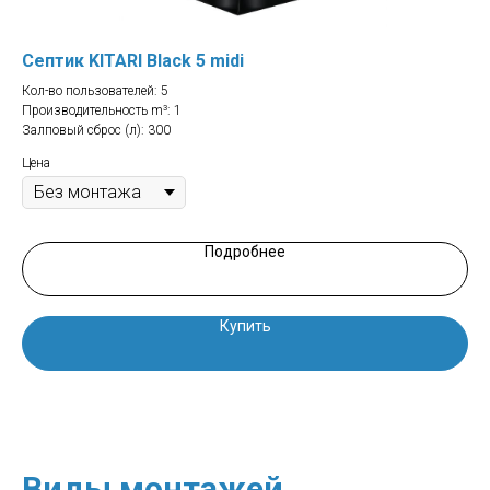
Септик KITARI Black 5 midi
Се
Кол-во пользователей: 5
Кол
Производительность m³: 1
Про
Залповый сброс (л): 300
Зал
Цена
Цен
Подробнее
Купить
Виды монтажей