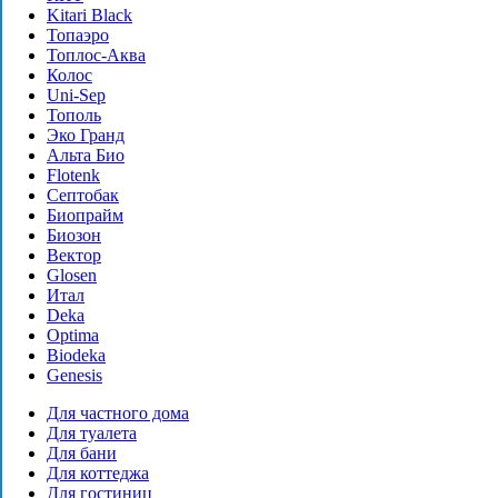
Kitari Black
Топаэро
Топлос-Аква
Колос
Uni-Sep
Тополь
Эко Гранд
Альта Био
Flotenk
Септобак
Биопрайм
Биозон
Вектор
Glosen
Итал
Deka
Optima
Biodeka
Genesis
Для частного дома
Для туалета
Для бани
Для коттеджа
Для гостиниц