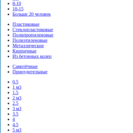
8-10
10-15
Больше 20 человек
Пластиковые
Стеклопластиковые
Полипропиленовые
Полиэтиленовые
Металлические
Кирпичные
Из бетонных колец
Самотёчные
Принудительные
0.5
1 м3
1.5
2 м3
2.5
3 м3
3.5
4
4.5
5 м3