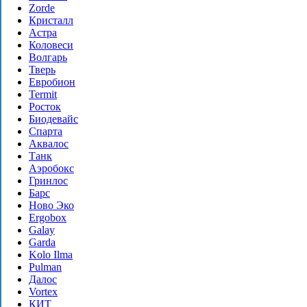
Zorde
Кристалл
Астра
Коловеси
Волгарь
Тверь
Евробион
Termit
Росток
Биодевайс
Спарта
Аквалос
Танк
Аэробокс
Гринлос
Барс
Ново Эко
Ergobox
Galay
Garda
Kolo Ilma
Pulman
Далос
Vortex
КИТ