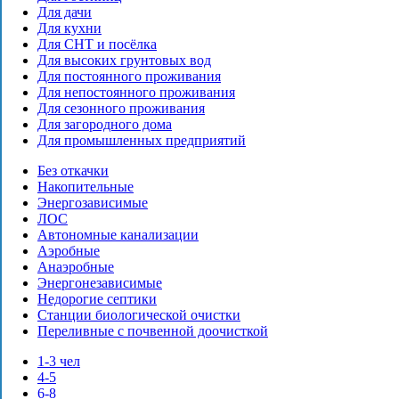
Для дачи
Для кухни
Для СНТ и посёлка
Для высоких грунтовых вод
Для постоянного проживания
Для непостоянного проживания
Для сезонного проживания
Для загородного дома
Для промышленных предприятий
Без откачки
Накопительные
Энергозависимые
ЛОС
Автономные канализации
Аэробные
Анаэробные
Энергонезависимые
Недорогие септики
Станции биологической очистки
Переливные с почвенной доочисткой
1-3 чел
4-5
6-8