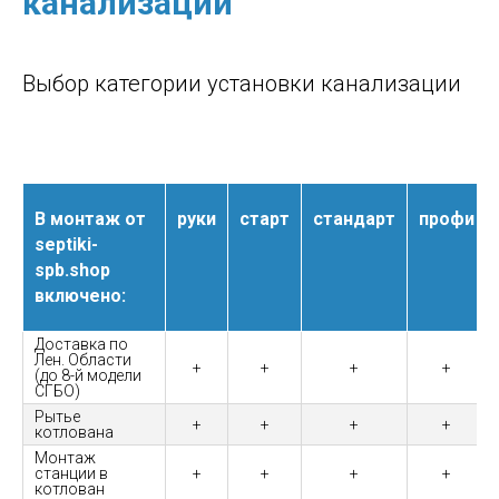
канализации
Выбор категории установки канализации
В монтаж от
руки
старт
стандарт
профи
septiki-
spb.shop
включено:
Доставка по
Лен. Области
+
+
+
+
(до 8-й модели
СГБО)
Рытье
+
+
+
+
котлована
Монтаж
станции в
+
+
+
+
котлован