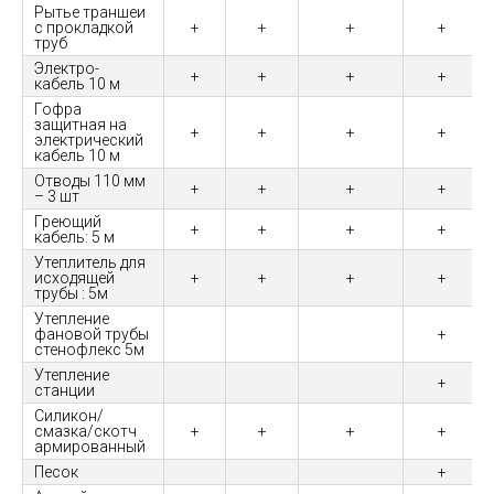
Рытье траншеи
с прокладкой
+
+
+
+
труб
Электро-
+
+
+
+
кабель 10 м
Гофра
защитная на
+
+
+
+
электрический
кабель 10 м
Отводы 110 мм
+
+
+
+
– 3 шт
Греющий
+
+
+
+
кабель: 5 м
Утеплитель для
исходящей
+
+
+
+
трубы : 5м
Утепление
фановой трубы
+
стенофлекс 5м
Утепление
+
станции
Силикон/
смазка/скотч
+
+
+
+
армированный
Песок
+