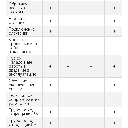
Обратная
засыпка
+
+
+
+
песком
Врезка в
+
+
+
+
станцию
Подключение
+
+
+
+
электрики
Контроль
производимых
работ
заказчиком
Пуско-
наладочные
работы и
+
+
+
+
введение в
эксплуатацию
Обучение
эксплуатации
+
+
+
+
системы
Телефонное
сопровождение
установки
Трубопровод
+
+
+
+
подводящий 5м
Трубопровод
+
+
+
+
отводящий 5м