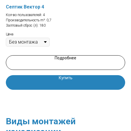
Септик Вектор 4
Се
Кол-во пользователей: 4
Кол
Производительность m³: 0,7
Про
Залповый сброс (л): 180
Зал
Цена
Цен
Подробнее
Купить
Виды монтажей