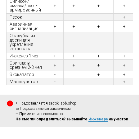
Силикон/
смазка/скотч
+
+
+
+
армированный
Песок
+
Аварийная
+
+
+
+
сигнализация
Опалубка из
доски для
укрепления
котлована
Инженер 1 чел
+
+
+
+
Бригада в
+
+
+
+
среднем 2-3 чел
Экскаватор
-
+
+
Манипулятор
-
+
+ Предоставляется septiki-spb.shop
▭ Предоставляется заказчиком
— Применение невозможно
Не смогли определиться? вызывайте
Инженера
на участок