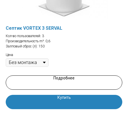
Септик VORTEX 3 SERVAL
Се
Кол-во пользователей: 3
Кол
Производительность m³: 0,6
Про
Залповый сброс (л): 150
Зал
Цена
Цен
Подробнее
Купить