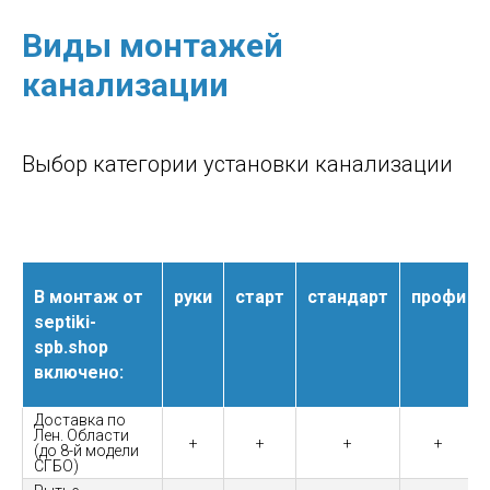
Виды монтажей
канализации
Выбор категории установки канализации
В монтаж от
руки
старт
стандарт
профи
septiki-
spb.shop
включено:
Доставка по
Лен. Области
+
+
+
+
(до 8-й модели
СГБО)