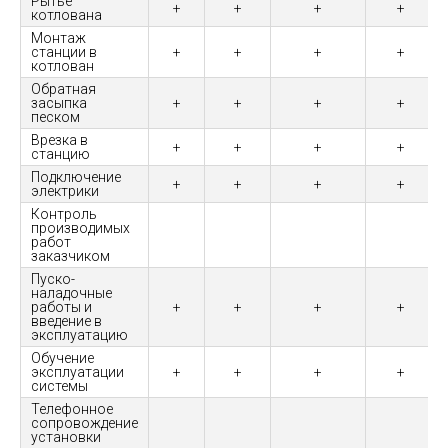
Рытье
+
+
+
+
котлована
Монтаж
станции в
+
+
+
+
котлован
Обратная
засыпка
+
+
+
+
песком
Врезка в
+
+
+
+
станцию
Подключение
+
+
+
+
электрики
Контроль
производимых
работ
заказчиком
Пуско-
наладочные
работы и
+
+
+
+
введение в
эксплуатацию
Обучение
эксплуатации
+
+
+
+
системы
Телефонное
сопровождение
установки