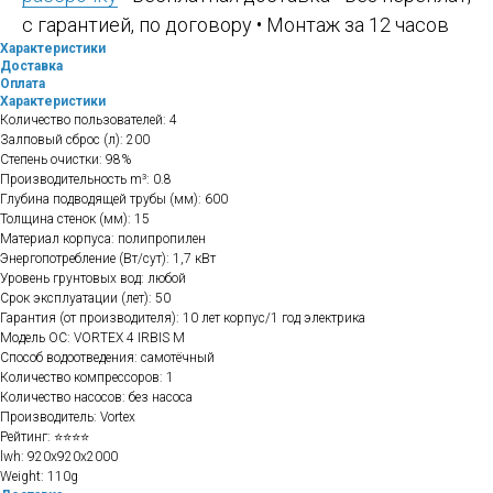
с гарантией, по договору • Монтаж за 12 часов
Характеристики
Доставка
Оплата
Характеристики
Количество пользователей: 4
Залповый сброс (л): 200
Степень очистки: 98%
Производительность m³: 0.8
Глубина подводящей трубы (мм): 600
Толщина стенок (мм): 15
Материал корпуса: полипропилен
Энергопотребление (Вт/сут): 1,7 кВт
Уровень грунтовых вод: любой
Срок эксплуатации (лет): 50
Гарантия (от производителя): 10 лет корпус/1 год электрика
Модель ОС: VORTEX 4 IRBIS M
Способ водоотведения: самотёчный
Количество компрессоров: 1
Количество насосов: без насоса
Производитель: Vortex
Рейтинг: ⭐⭐⭐⭐
lwh: 920x920x2000
Weight: 110g