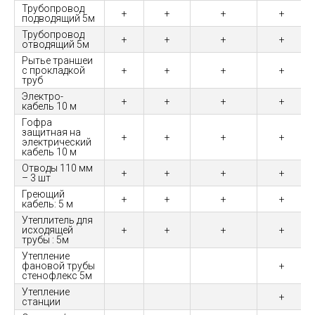
Трубопровод
+
+
+
+
подводящий 5м
Трубопровод
+
+
+
+
отводящий 5м
Рытье траншеи
с прокладкой
+
+
+
+
труб
Электро-
+
+
+
+
кабель 10 м
Гофра
защитная на
+
+
+
+
электрический
кабель 10 м
Отводы 110 мм
+
+
+
+
– 3 шт
Греющий
+
+
+
+
кабель: 5 м
Утеплитель для
исходящей
+
+
+
+
трубы : 5м
Утепление
фановой трубы
+
стенофлекс 5м
Утепление
+
станции