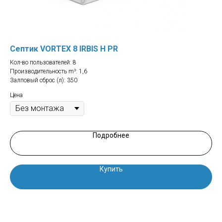
Септик VORTEX 8 IRBIS H PR
Се
Кол-во пользователей: 8
Кол
Производительность m³: 1,6
Про
Залповый сброс (л): 350
Зал
Цена
Цен
Подробнее
Купить