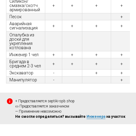
Силикон/
смазка/скотч
+
+
+
+
армированный
Песок
+
Аварийная
+
+
+
+
сигнализация
Опалубка из
доски для
укрепления
котлована
Инженер 1 чел
+
+
+
+
Бригада в
+
+
+
+
среднем 2-3 чел
Экскаватор
-
+
+
Манипулятор
-
+
+ Предоставляется septiki-spb.shop
▭ Предоставляется заказчиком
— Применение невозможно
Не смогли определиться? вызывайте
Инженера
на участок