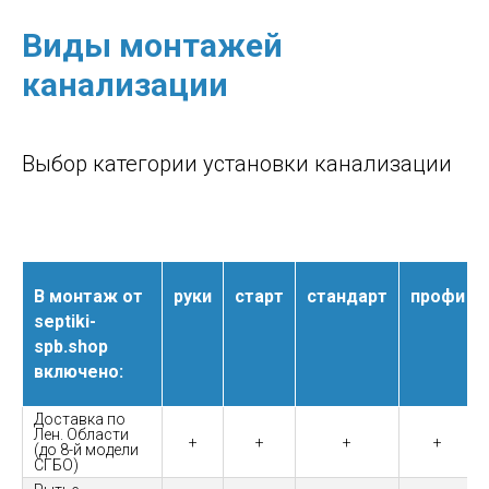
Виды монтажей
канализации
Выбор категории установки канализации
В монтаж от
руки
старт
стандарт
профи
septiki-
spb.shop
включено:
Доставка по
Лен. Области
+
+
+
+
(до 8-й модели
СГБО)