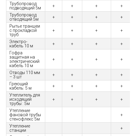
Трубопровод
+
+
+
+
подводящий 5м
Трубопровод
+
+
+
+
отводящий 5м
Рытье траншеи
с прокладкой
+
+
+
+
труб
Электро-
+
+
+
+
кабель 10 м
Гофра
защитная на
+
+
+
+
электрический
кабель 10 м
Отводы 110 мм
+
+
+
+
– 3 шт
Греющий
+
+
+
+
кабель: 5 м
Утеплитель для
исходящей
+
+
+
+
трубы : 5м
Утепление
фановой трубы
+
стенофлекс 5м
Утепление
+
станции