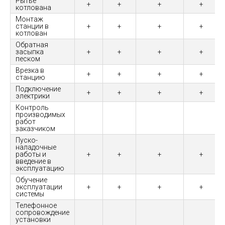
Рытье
+
+
+
+
котлована
Монтаж
станции в
+
+
+
+
котлован
Обратная
засыпка
+
+
+
+
песком
Врезка в
+
+
+
+
станцию
Подключение
+
+
+
+
электрики
Контроль
производимых
работ
заказчиком
Пуско-
наладочные
работы и
+
+
+
+
введение в
эксплуатацию
Обучение
эксплуатации
+
+
+
+
системы
Телефонное
сопровождение
установки