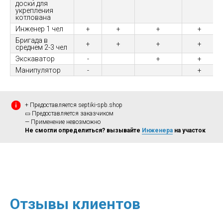
доски для
укрепления
котлована
Инженер 1 чел
+
+
+
+
Бригада в
+
+
+
+
среднем 2-3 чел
Экскаватор
-
+
+
Манипулятор
-
+
+ Предоставляется septiki-spb.shop
▭ Предоставляется заказчиком
— Применение невозможно
Не смогли определиться? вызывайте
Инженера
на участок
Отзывы клиентов