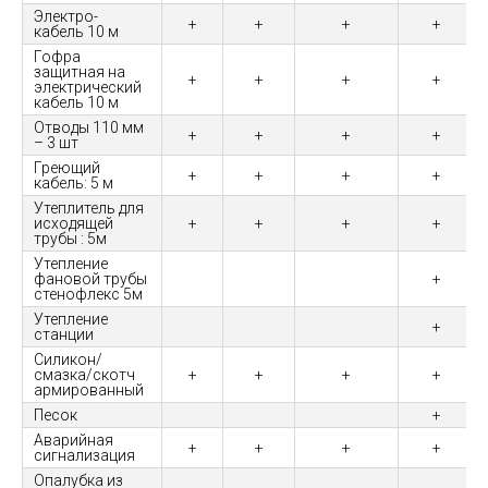
Электро-
+
+
+
+
кабель 10 м
Гофра
защитная на
+
+
+
+
электрический
кабель 10 м
Отводы 110 мм
+
+
+
+
– 3 шт
Греющий
+
+
+
+
кабель: 5 м
Утеплитель для
исходящей
+
+
+
+
трубы : 5м
Утепление
фановой трубы
+
стенофлекс 5м
Утепление
+
станции
Силикон/
смазка/скотч
+
+
+
+
армированный
Песок
+
Аварийная
+
+
+
+
сигнализация
Опалубка из