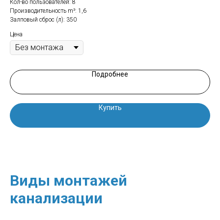
Кол-во пользователей: 8
Кол
Производительность m³: 1,6
Про
Залповый сброс (л): 350
Зал
Цена
Цен
Подробнее
Купить
Виды монтажей
канализации