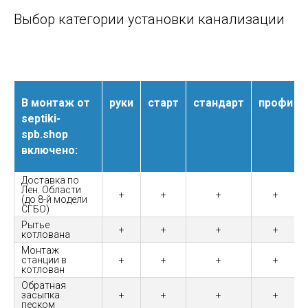
Выбор категории установки канализации
В монтаж от
руки
старт
стандарт
профи
septiki-
spb.shop
включено:
Доставка по
Лен. Области
+
+
+
+
(до 8-й модели
СГБО)
Рытье
+
+
+
+
котлована
Монтаж
станции в
+
+
+
+
котлован
Обратная
засыпка
+
+
+
+
песком