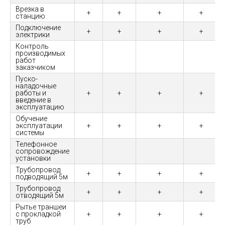
Врезка в
+
+
+
+
станцию
Подключение
+
+
+
+
электрики
Контроль
производимых
работ
заказчиком
Пуско-
наладочные
работы и
+
+
+
+
введение в
эксплуатацию
Обучение
эксплуатации
+
+
+
+
системы
Телефонное
сопровождение
установки
Трубопровод
+
+
+
+
подводящий 5м
Трубопровод
+
+
+
+
отводящий 5м
Рытье траншеи
с прокладкой
+
+
+
+
труб