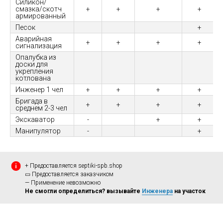
Силикон/
смазка/скотч
+
+
+
+
армированный
Песок
+
Аварийная
+
+
+
+
сигнализация
Опалубка из
доски для
укрепления
котлована
Инженер 1 чел
+
+
+
+
Бригада в
+
+
+
+
среднем 2-3 чел
Экскаватор
-
+
+
Манипулятор
-
+
+ Предоставляется septiki-spb.shop
▭ Предоставляется заказчиком
— Применение невозможно
Не смогли определиться? вызывайте
Инженера
на участок