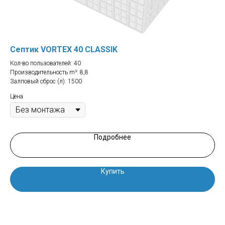
Септик VORTEX 40 CLASSIK
Се
Кол-во пользователей: 40
Кол
Производительность m³: 8,8
Про
Залповый сброс (л): 1500
Зал
Цена
Цен
Подробнее
Купить