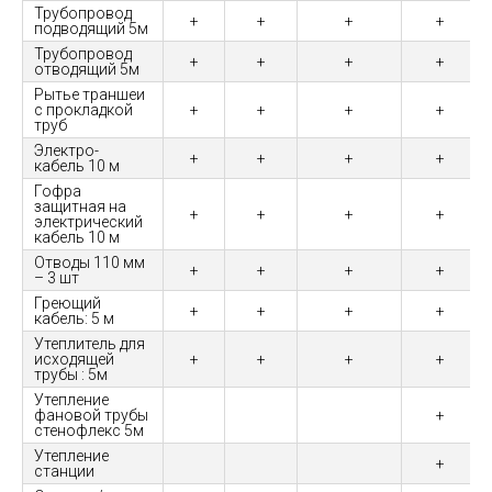
Трубопровод
+
+
+
+
подводящий 5м
Трубопровод
+
+
+
+
отводящий 5м
Рытье траншеи
с прокладкой
+
+
+
+
труб
Электро-
+
+
+
+
кабель 10 м
Гофра
защитная на
+
+
+
+
электрический
кабель 10 м
Отводы 110 мм
+
+
+
+
– 3 шт
Греющий
+
+
+
+
кабель: 5 м
Утеплитель для
исходящей
+
+
+
+
трубы : 5м
Утепление
фановой трубы
+
стенофлекс 5м
Утепление
+
станции