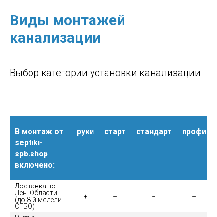
Виды монтажей
канализации
Выбор категории установки канализации
В монтаж от
руки
старт
стандарт
профи
septiki-
spb.shop
включено:
Доставка по
Лен. Области
+
+
+
+
(до 8-й модели
СГБО)