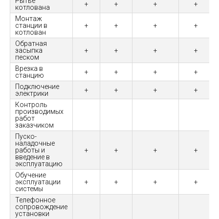
Рытье
+
+
+
+
котлована
Монтаж
станции в
+
+
+
+
котлован
Обратная
засыпка
+
+
+
+
песком
Врезка в
+
+
+
+
станцию
Подключение
+
+
+
+
электрики
Контроль
производимых
работ
заказчиком
Пуско-
наладочные
работы и
+
+
+
+
введение в
эксплуатацию
Обучение
эксплуатации
+
+
+
+
системы
Телефонное
сопровождение
установки