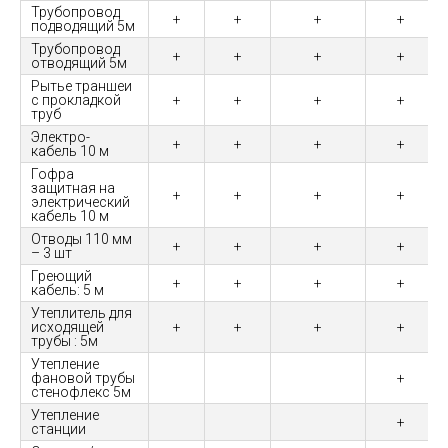
Трубопровод
+
+
+
+
подводящий 5м
Трубопровод
+
+
+
+
отводящий 5м
Рытье траншеи
с прокладкой
+
+
+
+
труб
Электро-
+
+
+
+
кабель 10 м
Гофра
защитная на
+
+
+
+
электрический
кабель 10 м
Отводы 110 мм
+
+
+
+
– 3 шт
Греющий
+
+
+
+
кабель: 5 м
Утеплитель для
исходящей
+
+
+
+
трубы : 5м
Утепление
фановой трубы
+
стенофлекс 5м
Утепление
+
станции