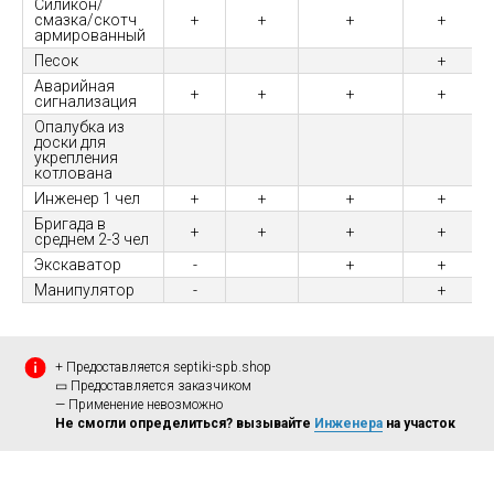
Силикон/
смазка/скотч
+
+
+
+
армированный
Песок
+
Аварийная
+
+
+
+
сигнализация
Опалубка из
доски для
укрепления
котлована
Инженер 1 чел
+
+
+
+
Бригада в
+
+
+
+
среднем 2-3 чел
Экскаватор
-
+
+
Манипулятор
-
+
+ Предоставляется septiki-spb.shop
▭ Предоставляется заказчиком
— Применение невозможно
Не смогли определиться? вызывайте
Инженера
на участок