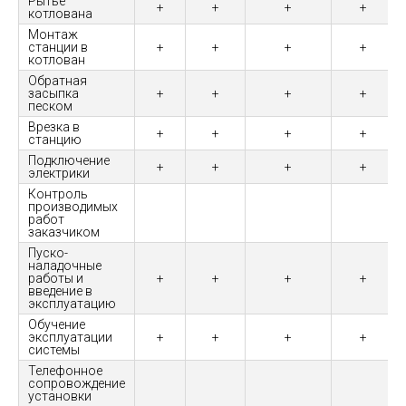
Рытье
+
+
+
+
котлована
Монтаж
станции в
+
+
+
+
котлован
Обратная
засыпка
+
+
+
+
песком
Врезка в
+
+
+
+
станцию
Подключение
+
+
+
+
электрики
Контроль
производимых
работ
заказчиком
Пуско-
наладочные
работы и
+
+
+
+
введение в
эксплуатацию
Обучение
эксплуатации
+
+
+
+
системы
Телефонное
сопровождение
установки