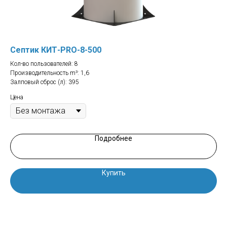
Септик КИТ-PRO-8-500
Се
Кол-во пользователей: 8
Кол
Производительность m³: 1,6
Про
Залповый сброс (л): 395
Зал
Цена
Цен
Подробнее
Купить