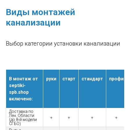
Виды монтажей
канализации
Выбор категории установки канализации
В монтаж от
руки
старт
стандарт
профи
septiki-
spb.shop
включено:
Доставка по
Лен. Области
+
+
+
+
(до 8-й модели
СГБО)