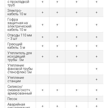
с прокладкой
+
+
+
+
труб
Электро-
+
+
+
+
кабель 10 м
Гофра
защитная на
+
+
+
+
электрический
кабель 10 м
Отводы 110 мм
+
+
+
+
– 3 шт
Греющий
+
+
+
+
кабель: 5 м
Утеплитель для
исходящей
+
+
+
+
трубы : 5м
Утепление
фановой трубы
+
стенофлекс 5м
Утепление
+
станции
Силикон/
смазка/скотч
+
+
+
+
армированный
Песок
+
Аварийная
+
+
+
+
сигнализация