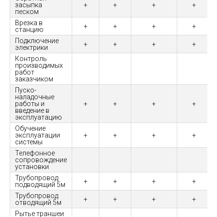
засыпка
+
+
+
+
песком
Врезка в
+
+
+
+
станцию
Подключение
+
+
+
+
электрики
Контроль
производимых
работ
заказчиком
Пуско-
наладочные
работы и
+
+
+
+
введение в
эксплуатацию
Обучение
эксплуатации
+
+
+
+
системы
Телефонное
сопровождение
установки
Трубопровод
+
+
+
+
подводящий 5м
Трубопровод
+
+
+
+
отводящий 5м
Рытье траншеи