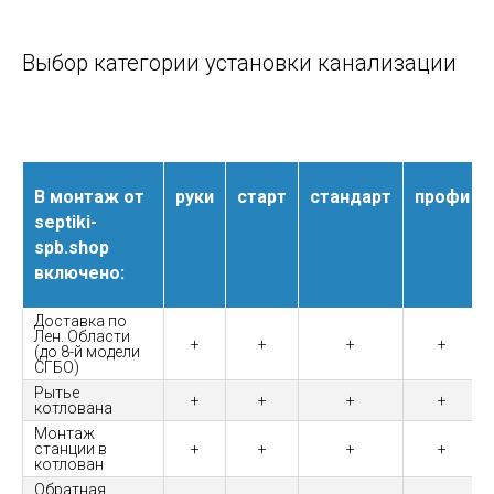
Выбор категории установки канализации
В монтаж от
руки
старт
стандарт
профи
septiki-
spb.shop
включено:
Доставка по
Лен. Области
+
+
+
+
(до 8-й модели
СГБО)
Рытье
+
+
+
+
котлована
Монтаж
станции в
+
+
+
+
котлован
Обратная