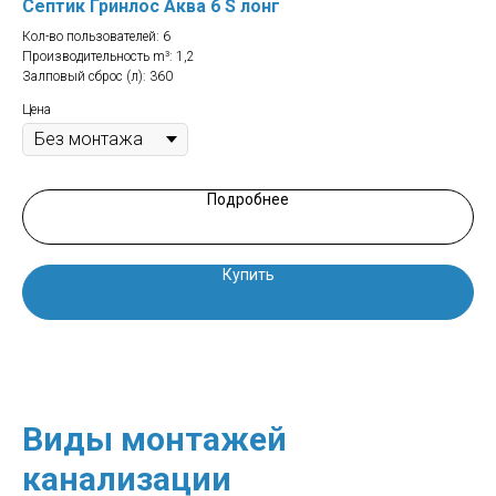
Септик Гринлос Аква 6 S лонг
Се
Кол-во пользователей: 6
Кол
Производительность m³: 1,2
Про
Залповый сброс (л): 360
Цен
Цена
Подробнее
Купить
Виды монтажей
канализации