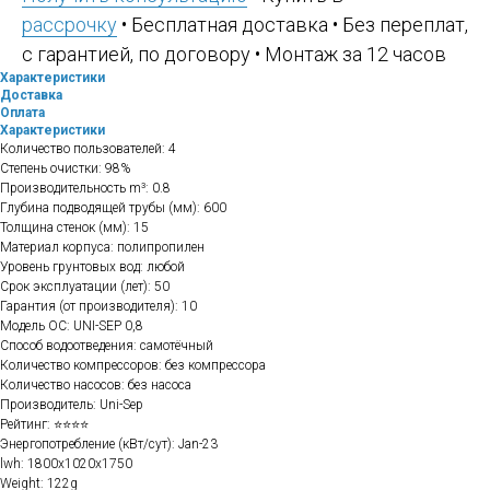
рассрочку
• Бесплатная доставка • Без переплат,
с гарантией, по договору • Монтаж за 12 часов
Характеристики
Доставка
Оплата
Характеристики
Количество пользователей: 4
Степень очистки: 98%
Производительность m³: 0.8
Глубина подводящей трубы (мм): 600
Толщина стенок (мм): 15
Материал корпуса: полипропилен
Уровень грунтовых вод: любой
Срок эксплуатации (лет): 50
Гарантия (от производителя): 10
Модель ОС: UNI-SEP 0,8
Способ водоотведения: самотёчный
Количество компрессоров: без компрессора
Количество насосов: без насоса
Производитель: Uni-Sep
Рейтинг: ⭐⭐⭐⭐
Энергопотребление (кВт/сут): Jan-23
lwh: 1800x1020x1750
Weight: 122g