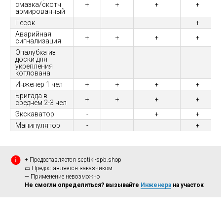
смазка/скотч
+
+
+
+
армированный
Песок
+
Аварийная
+
+
+
+
сигнализация
Опалубка из
доски для
укрепления
котлована
Инженер 1 чел
+
+
+
+
Бригада в
+
+
+
+
среднем 2-3 чел
Экскаватор
-
+
+
Манипулятор
-
+
+ Предоставляется septiki-spb.shop
▭ Предоставляется заказчиком
— Применение невозможно
Не смогли определиться? вызывайте
Инженера
на участок