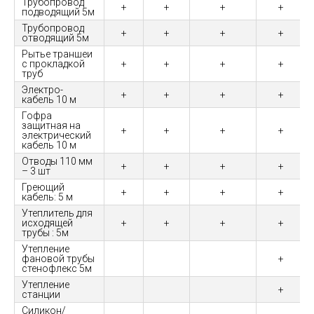
Трубопровод
+
+
+
+
подводящий 5м
Трубопровод
+
+
+
+
отводящий 5м
Рытье траншеи
с прокладкой
+
+
+
+
труб
Электро-
+
+
+
+
кабель 10 м
Гофра
защитная на
+
+
+
+
электрический
кабель 10 м
Отводы 110 мм
+
+
+
+
– 3 шт
Греющий
+
+
+
+
кабель: 5 м
Утеплитель для
исходящей
+
+
+
+
трубы : 5м
Утепление
фановой трубы
+
стенофлекс 5м
Утепление
+
станции
Силикон/