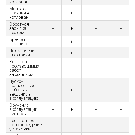
котлована
Монтаж
станции в
+
+
+
+
котлован
Обратная
засыпка
+
+
+
+
песком
Врезка в
+
+
+
+
станцию
Подключение
+
+
+
+
электрики
Контроль
производимых
работ
заказчиком
Пуско-
наладочные
работы и
+
+
+
+
введение в
эксплуатацию
Обучение
эксплуатации
+
+
+
+
системы
Телефонное
сопровождение
установки