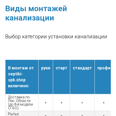
Виды монтажей
канализации
Выбор категории установки канализации
В монтаж от
руки
старт
стандарт
профи
septiki-
spb.shop
включено:
Доставка по
Лен. Области
+
+
+
+
(до 8-й модели
СГБО)
Рытье
+
+
+
+