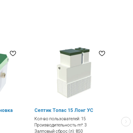
новка
Септик Топас 15 Лонг УС
Сеп
Кол-во пользователей: 15
Кол-
Производительность m³: 3
Прои
Залповый сброс (л): 850
Залп