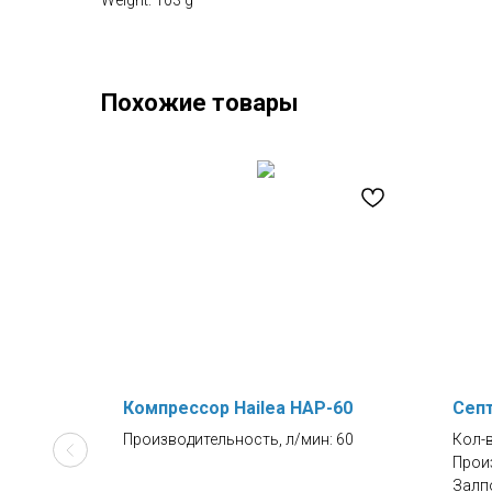
Weight: 103 g
Похожие товары
тки
Компрессор Hailea HAP-60
Септ
Производительность, л/мин: 60
Кол-в
Произ
Залпо