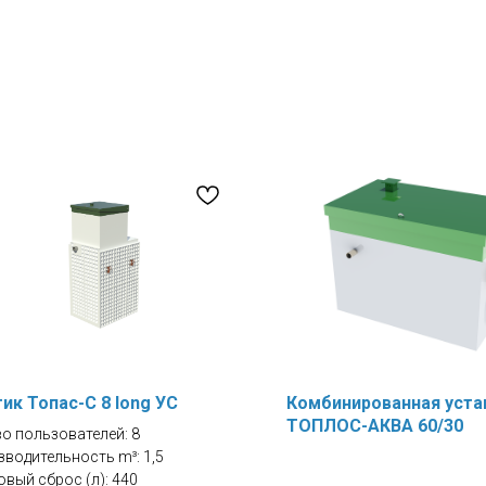
ик Топас-С 8 long УС
Комбинированная уста
ТОПЛОС-АКВА 60/30
о пользователей: 8
водительность m³: 1,5
вый сброс (л): 440