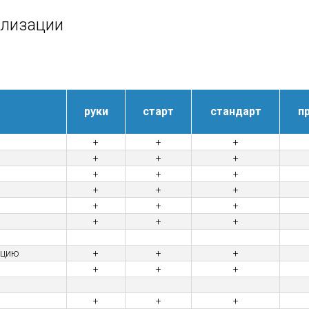
ализации
руки
старт
стандарт
п
+
+
+
+
+
+
+
+
+
+
+
+
+
+
+
+
+
+
ацию
+
+
+
+
+
+
+
+
+