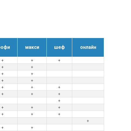
рофи
макси
шеф
онлайн
+
+
+
+
+
+
+
+
+
+
+
+
+
+
+
+
+
+
+
+
+
+
+
+
+