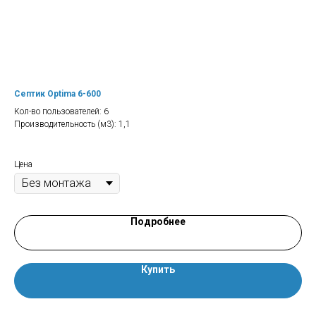
Септик Optima 6-600
Сеп
Кол-во пользователей: 6
Кол
Производительность (м3): 1,1
Про
Зал
Цен
Цена
Подробнее
Купить