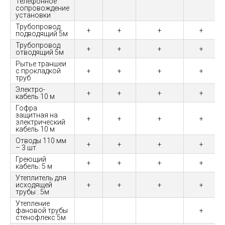
Телефонное
сопровождение
установки
Трубопровод
+
+
+
+
подводящий 5м
Трубопровод
+
+
+
+
отводящий 5м
Рытье траншеи
с прокладкой
+
+
+
+
труб
Электро-
+
+
+
+
кабель 10 м
Гофра
защитная на
+
+
+
+
электрический
кабель 10 м
Отводы 110 мм
+
+
+
+
– 3 шт
Греющий
+
+
+
+
кабель: 5 м
Утеплитель для
исходящей
+
+
+
+
трубы : 5м
Утепление
фановой трубы
+
стенофлекс 5м