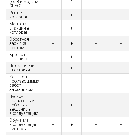
(до 8-й модели
СГБО)
Рытье
+
+
+
+
котлована
Монтаж
станции в
+
+
+
+
котлован
Обратная
засыпка
+
+
+
+
песком
Врезка в
+
+
+
+
станцию
Подключение
+
+
+
+
электрики
Контроль
производимых
работ
заказчиком
Пуско-
наладочные
работы и
+
+
+
+
введение в
эксплуатацию
Обучение
эксплуатации
+
+
+
+
системы