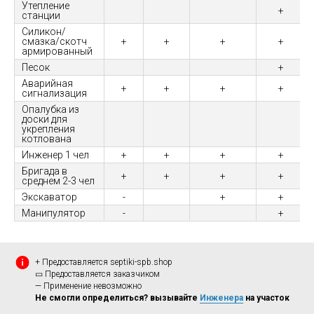
Утепление
+
станции
Силикон/
смазка/скотч
+
+
+
+
армированный
Песок
+
Аварийная
+
+
+
+
сигнализация
Опалубка из
доски для
укрепления
котлована
Инженер 1 чел
+
+
+
+
Бригада в
+
+
+
+
среднем 2-3 чел
Экскаватор
-
+
+
Манипулятор
-
+
+ Предоставляется septiki-spb.shop
▭ Предоставляется заказчиком
— Применение невозможно
Не смогли определиться? вызывайте
Инженера
на участок