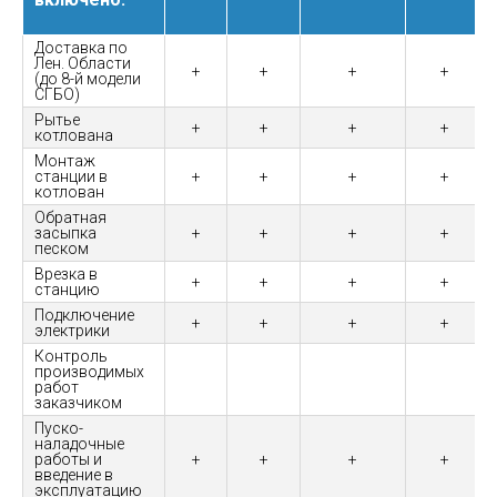
Доставка по
Лен. Области
+
+
+
+
(до 8-й модели
СГБО)
Рытье
+
+
+
+
котлована
Монтаж
станции в
+
+
+
+
котлован
Обратная
засыпка
+
+
+
+
песком
Врезка в
+
+
+
+
станцию
Подключение
+
+
+
+
электрики
Контроль
производимых
работ
заказчиком
Пуско-
наладочные
работы и
+
+
+
+
введение в
эксплуатацию