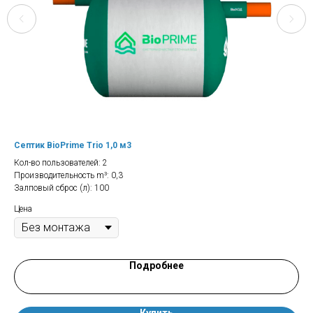
Септик BioPrime Trio 1,0 м3
Оч
Кол-во пользователей: 2
Кол
Производительность m³: 0,3
Про
Залповый сброс (л): 100
Цен
Цена
Подробнее