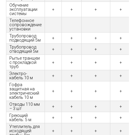
Обучение
эксплуатации
+
+
+
+
системы
Телефонное
сопровождение
установки
Трубопровод
+
+
+
+
подводящий 5м
Трубопровод
+
+
+
+
отводящий 5м
Рытье траншеи
с прокладкой
+
+
+
+
труб
Электро-
+
+
+
+
кабель 10 м
Гофра
защитная на
+
+
+
+
электрический
кабель 10 м
Отводы 110 мм
+
+
+
+
– 3 шт
Греющий
+
+
+
+
кабель: 5 м
Утеплитель для
исходящей
+
+
+
+