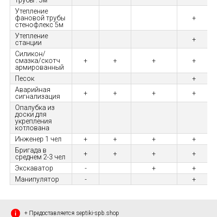
трубы : 5м
Утепление
фановой трубы
+
стенофлекс 5м
Утепление
+
станции
Силикон/
смазка/скотч
+
+
+
+
армированный
Песок
+
Аварийная
+
+
+
+
сигнализация
Опалубка из
доски для
укрепления
котлована
Инженер 1 чел
+
+
+
+
Бригада в
+
+
+
+
среднем 2-3 чел
Экскаватор
-
+
+
Манипулятор
-
+
+ Предоставляется septiki-spb.shop