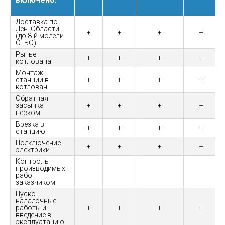
Доставка по
Лен. Области
+
+
+
+
(до 8-й модели
СГБО)
Рытье
+
+
+
+
котлована
Монтаж
станции в
+
+
+
+
котлован
Обратная
засыпка
+
+
+
+
песком
Врезка в
+
+
+
+
станцию
Подключение
+
+
+
+
электрики
Контроль
производимых
работ
заказчиком
Пуско-
наладочные
работы и
+
+
+
+
введение в
эксплуатацию