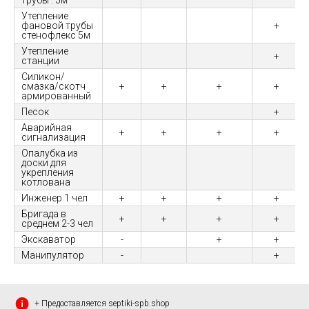
трубы : 5м
Утепление
фановой трубы
+
стенофлекс 5м
Утепление
+
станции
Силикон/
смазка/скотч
+
+
+
+
армированный
Песок
+
Аварийная
+
+
+
+
сигнализация
Опалубка из
доски для
укрепления
котлована
Инженер 1 чел
+
+
+
+
Бригада в
+
+
+
+
среднем 2-3 чел
Экскаватор
-
+
+
Манипулятор
-
+
+ Предоставляется septiki-spb.shop