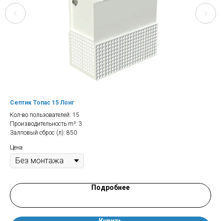
Септик Топас 15 Лонг
Сеп
Кол-во пользователей: 15
Кол
Производительность m³: 3
Про
Залповый сброс (л): 850
Зал
Цена
Цен
Подробнее