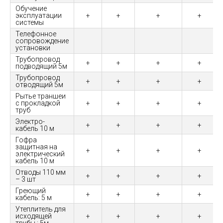
Обучение
эксплуатации
+
+
+
+
системы
Телефонное
сопровождение
установки
Трубопровод
+
+
+
+
подводящий 5м
Трубопровод
+
+
+
+
отводящий 5м
Рытье траншеи
с прокладкой
+
+
+
+
труб
Электро-
+
+
+
+
кабель 10 м
Гофра
защитная на
+
+
+
+
электрический
кабель 10 м
Отводы 110 мм
+
+
+
+
– 3 шт
Греющий
+
+
+
+
кабель: 5 м
Утеплитель для
исходящей
+
+
+
+