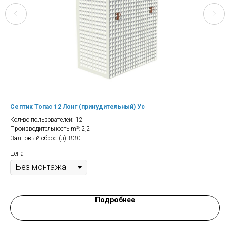
Септик Топас 12 Лонг (принудительный) Ус
Сеп
Кол-во пользователей: 12
Кол
Производительность m³: 2,2
Про
Залповый сброс (л): 830
Цена
Цен
Подробнее