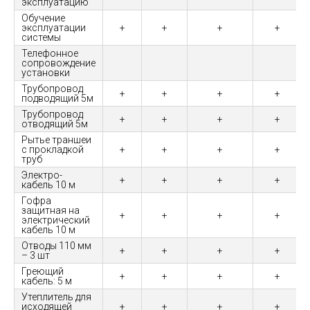
эксплуатацию
Обучение
эксплуатации
+
+
+
+
системы
Телефонное
сопровождение
установки
Трубопровод
+
+
+
+
подводящий 5м
Трубопровод
+
+
+
+
отводящий 5м
Рытье траншеи
с прокладкой
+
+
+
+
труб
Электро-
+
+
+
+
кабель 10 м
Гофра
защитная на
+
+
+
+
электрический
кабель 10 м
Отводы 110 мм
+
+
+
+
– 3 шт
Греющий
+
+
+
+
кабель: 5 м
Утеплитель для
исходящей
+
+
+
+