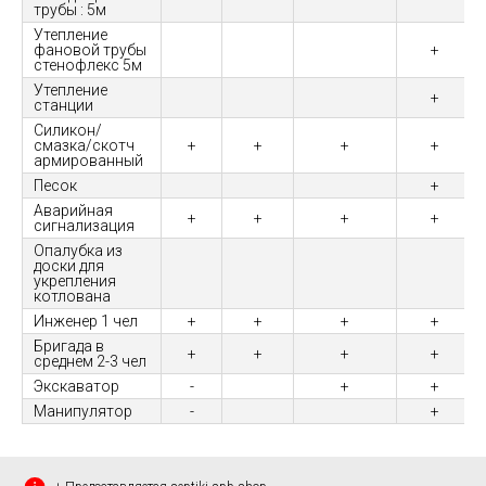
трубы : 5м
Утепление
фановой трубы
+
стенофлекс 5м
Утепление
+
станции
Силикон/
смазка/скотч
+
+
+
+
армированный
Песок
+
Аварийная
+
+
+
+
сигнализация
Опалубка из
доски для
укрепления
котлована
Инженер 1 чел
+
+
+
+
Бригада в
+
+
+
+
среднем 2-3 чел
Экскаватор
-
+
+
Манипулятор
-
+