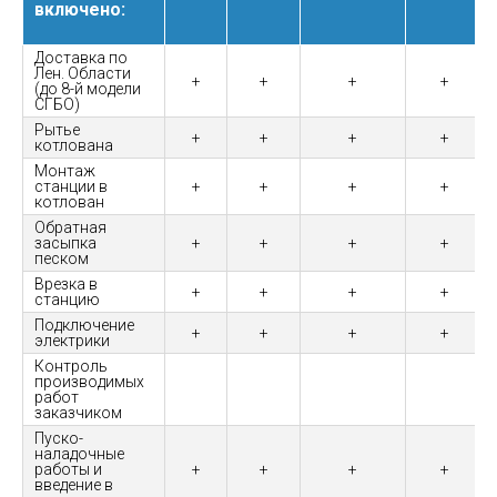
включено:
Доставка по
Лен. Области
+
+
+
+
(до 8-й модели
СГБО)
Рытье
+
+
+
+
котлована
Монтаж
станции в
+
+
+
+
котлован
Обратная
засыпка
+
+
+
+
песком
Врезка в
+
+
+
+
станцию
Подключение
+
+
+
+
электрики
Контроль
производимых
работ
заказчиком
Пуско-
наладочные
работы и
+
+
+
+
введение в