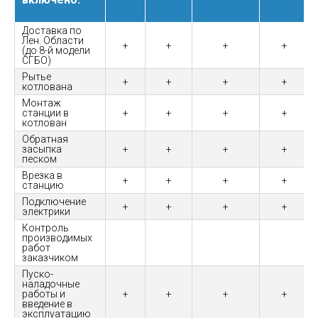
Доставка по
Лен. Области
+
+
+
+
(до 8-й модели
СГБО)
Рытье
+
+
+
+
котлована
Монтаж
станции в
+
+
+
+
котлован
Обратная
засыпка
+
+
+
+
песком
Врезка в
+
+
+
+
станцию
Подключение
+
+
+
+
электрики
Контроль
производимых
работ
заказчиком
Пуско-
наладочные
работы и
+
+
+
+
введение в
эксплуатацию