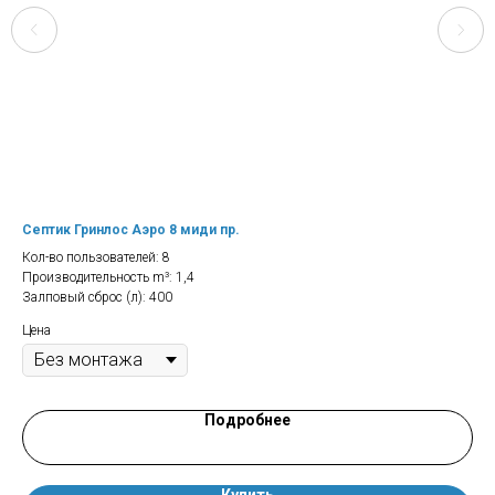
Септик Гринлос Аэро 8 миди пр.
Фе
Кол-во пользователей: 8
Про
Производительность m³: 1,4
Залповый сброс (л): 400
Цена
Подробнее