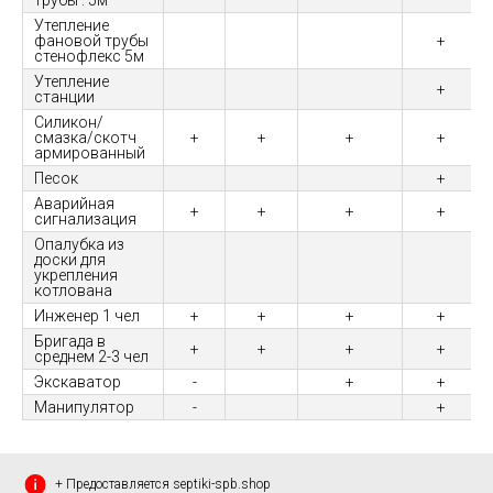
трубы : 5м
Утепление
фановой трубы
+
стенофлекс 5м
Утепление
+
станции
Силикон/
смазка/скотч
+
+
+
+
армированный
Песок
+
Аварийная
+
+
+
+
сигнализация
Опалубка из
доски для
укрепления
котлована
Инженер 1 чел
+
+
+
+
Бригада в
+
+
+
+
среднем 2-3 чел
Экскаватор
-
+
+
Манипулятор
-
+
+ Предоставляется septiki-spb.shop