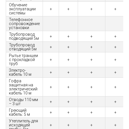
Обучение
эксплуатации
+
+
+
+
системы
Телефонное
сопровождение
установки
Трубопровод
+
+
+
+
подводящий 5м
Трубопровод
+
+
+
+
отводящий 5м
Рытье траншеи
с прокладкой
+
+
+
+
труб
Электро-
+
+
+
+
кабель 10 м
Гофра
защитная на
+
+
+
+
электрический
кабель 10 м
Отводы 110 мм
+
+
+
+
– 3 шт
Греющий
+
+
+
+
кабель: 5 м
Утеплитель для
исходящей
+
+
+
+