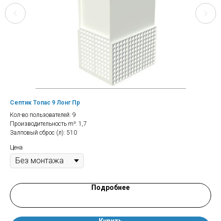
Септик Топас 9 Лонг Пр
Се
Кол-во пользователей: 9
Кол
Производительность m³: 1,7
Про
Залповый сброс (л): 510
Зал
Цена
Цен
Подробнее