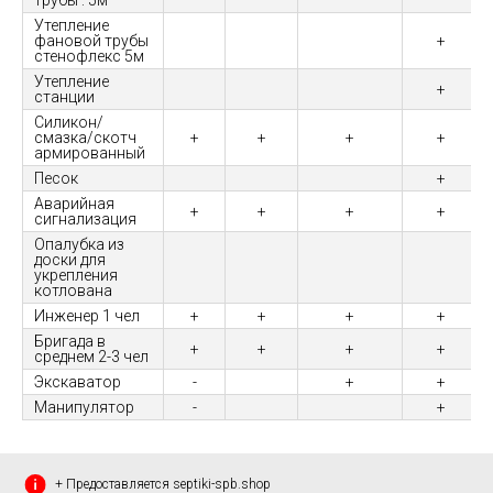
трубы : 5м
Утепление
фановой трубы
+
стенофлекс 5м
Утепление
+
станции
Силикон/
смазка/скотч
+
+
+
+
армированный
Песок
+
Аварийная
+
+
+
+
сигнализация
Опалубка из
доски для
укрепления
котлована
Инженер 1 чел
+
+
+
+
Бригада в
+
+
+
+
среднем 2-3 чел
Экскаватор
-
+
+
Манипулятор
-
+
+ Предоставляется septiki-spb.shop