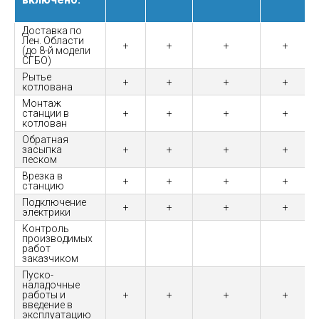
Доставка по
Лен. Области
+
+
+
+
(до 8-й модели
СГБО)
Рытье
+
+
+
+
котлована
Монтаж
станции в
+
+
+
+
котлован
Обратная
засыпка
+
+
+
+
песком
Врезка в
+
+
+
+
станцию
Подключение
+
+
+
+
электрики
Контроль
производимых
работ
заказчиком
Пуско-
наладочные
работы и
+
+
+
+
введение в
эксплуатацию