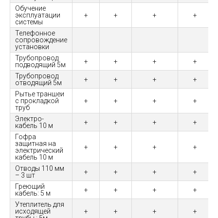
Обучение
эксплуатации
+
+
+
+
системы
Телефонное
сопровождение
установки
Трубопровод
+
+
+
+
подводящий 5м
Трубопровод
+
+
+
+
отводящий 5м
Рытье траншеи
с прокладкой
+
+
+
+
труб
Электро-
+
+
+
+
кабель 10 м
Гофра
защитная на
+
+
+
+
электрический
кабель 10 м
Отводы 110 мм
+
+
+
+
– 3 шт
Греющий
+
+
+
+
кабель: 5 м
Утеплитель для
исходящей
+
+
+
+