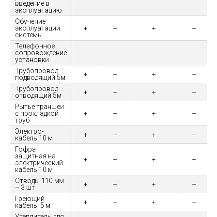
введение в
эксплуатацию
Обучение
эксплуатации
+
+
+
+
системы
Телефонное
сопровождение
установки
Трубопровод
+
+
+
+
подводящий 5м
Трубопровод
+
+
+
+
отводящий 5м
Рытье траншеи
с прокладкой
+
+
+
+
труб
Электро-
+
+
+
+
кабель 10 м
Гофра
защитная на
+
+
+
+
электрический
кабель 10 м
Отводы 110 мм
+
+
+
+
– 3 шт
Греющий
+
+
+
+
кабель: 5 м
Утеплитель для