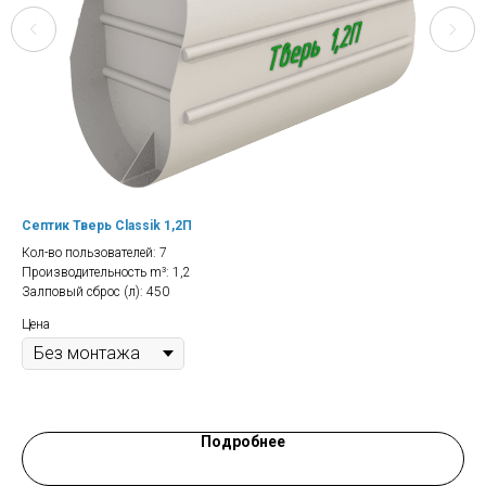
Септик Тверь Classik 1,2П
Сеп
Кол-во пользователей: 7
Кол
Производительность m³: 1,2
Про
Залповый сброс (л): 450
Зал
Цена
Цен
Подробнее