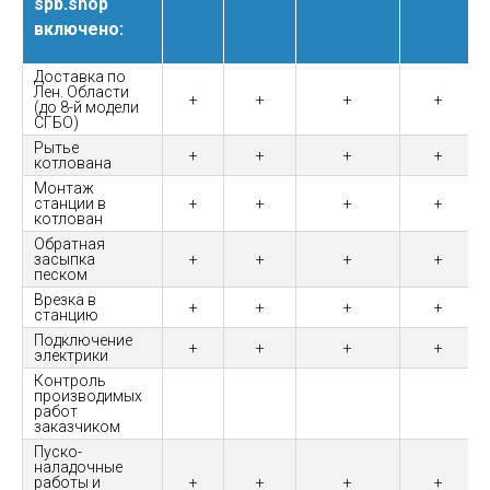
spb.shop
включено:
Доставка по
Лен. Области
+
+
+
+
(до 8-й модели
СГБО)
Рытье
+
+
+
+
котлована
Монтаж
станции в
+
+
+
+
котлован
Обратная
засыпка
+
+
+
+
песком
Врезка в
+
+
+
+
станцию
Подключение
+
+
+
+
электрики
Контроль
производимых
работ
заказчиком
Пуско-
наладочные
работы и
+
+
+
+