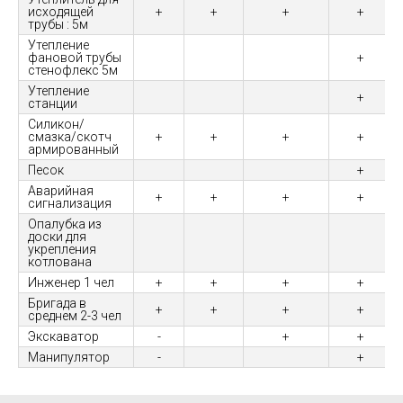
исходящей
+
+
+
+
трубы : 5м
Утепление
фановой трубы
+
стенофлекс 5м
Утепление
+
станции
Силикон/
смазка/скотч
+
+
+
+
армированный
Песок
+
Аварийная
+
+
+
+
сигнализация
Опалубка из
доски для
укрепления
котлована
Инженер 1 чел
+
+
+
+
Бригада в
+
+
+
+
среднем 2-3 чел
Экскаватор
-
+
+
Манипулятор
-
+