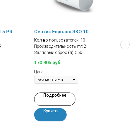
.5 PR
Септик Евролос ЭКО 10
Сеп
Кол-во пользователей: 10
Кол-
5
Производительность m³: 2
Прои
Залповый сброс (л): 550
Залп
Цена
170 905
руб
Цена
Подробнее
Купить