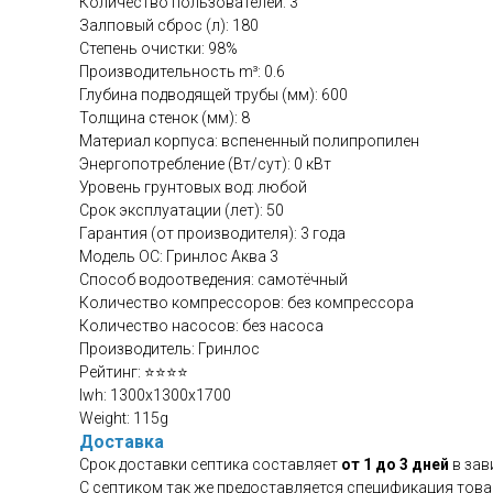
Количество пользователей: 3
Залповый сброс (л): 180
Степень очистки: 98%
Производительность m³: 0.6
Глубина подводящей трубы (мм): 600
Толщина стенок (мм): 8
Материал корпуса: вспененный полипропилен
Энергопотребление (Вт/сут): 0 кВт
Уровень грунтовых вод: любой
Срок эксплуатации (лет): 50
Гарантия (от производителя): 3 года
Модель ОС: Гринлос Аква 3
Способ водоотведения: самотёчный
Количество компрессоров: без компрессора
Количество насосов: без насоса
Производитель: Гринлос
Рейтинг: ⭐⭐⭐⭐
lwh: 1300x1300x1700
Weight: 115g
Доставка
Срок доставки септика составляет
от 1 до 3 дней
в зав
С септиком так же предоставляется спецификация това