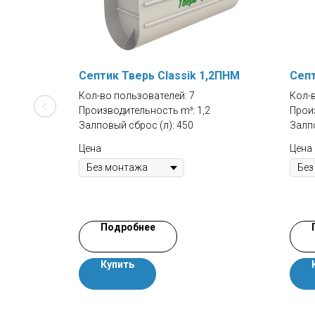
Септик Тверь Classik 1,2ПНМ
Септ
Кол-во пользователей: 7
Кол-в
Производительность m³: 1,2
Произ
Залповый сброс (л): 450
Залпо
Цена
Цена
Подробнее
Купить