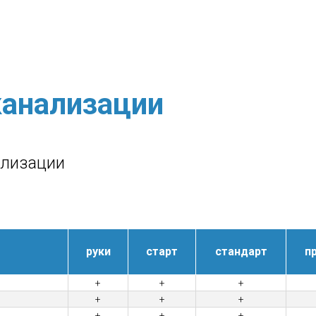
анализации
ализации
руки
старт
стандарт
п
+
+
+
+
+
+
+
+
+