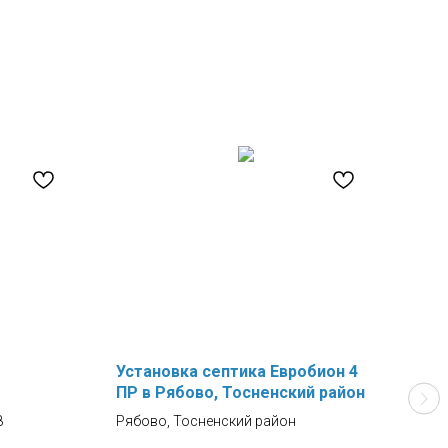
Установка септика Евробион 4
Фек
ПР в Рябово, Тосненский район
ФН-
8
Рябово, Тосненский район
Прои