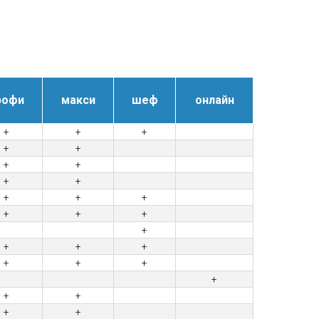
рофи
макси
шеф
онлайн
+
+
+
+
+
+
+
+
+
+
+
+
+
+
+
+
+
+
+
+
+
+
+
+
+
+
+