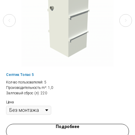
Септик Топас 5
Се
Кол-во пользователей: 5
Кол
Производительность m³: 1,0
Про
Залповый сброс (л): 220
Зал
Цена
Цен
Подробнее