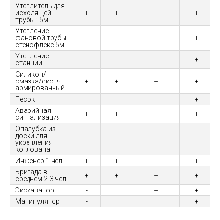
Утеплитель для
исходящей
+
+
+
+
трубы : 5м
Утепление
фановой трубы
+
стенофлекс 5м
Утепление
+
станции
Силикон/
смазка/скотч
+
+
+
+
армированный
Песок
+
Аварийная
+
+
+
+
сигнализация
Опалубка из
доски для
укрепления
котлована
Инженер 1 чел
+
+
+
+
Бригада в
+
+
+
+
среднем 2-3 чел
Экскаватор
-
+
+
Манипулятор
-
+