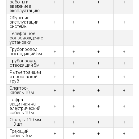
работы и
+
+
+
+
введение в
эксплуатацию
Обучение
эксплуатации
+
+
+
+
системы
Телефонное
сопровождение
установки
Трубопровод
+
+
+
+
подводящий 5м
Трубопровод
+
+
+
+
отводящий 5м
Рытье траншеи
с прокладкой
+
+
+
+
труб
Электро-
+
+
+
+
кабель 10 м
Гофра
защитная на
+
+
+
+
электрический
кабель 10 м
Отводы 110 мм
+
+
+
+
– 3 шт
Греющий
+
+
+
+
кабель: 5 м