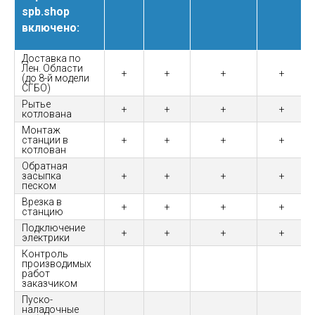
spb.shop
включено:
Доставка по
Лен. Области
+
+
+
+
(до 8-й модели
СГБО)
Рытье
+
+
+
+
котлована
Монтаж
станции в
+
+
+
+
котлован
Обратная
засыпка
+
+
+
+
песком
Врезка в
+
+
+
+
станцию
Подключение
+
+
+
+
электрики
Контроль
производимых
работ
заказчиком
Пуско-
наладочные