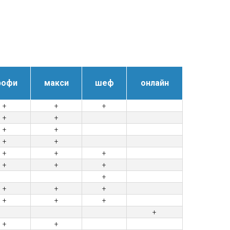
рофи
макси
шеф
онлайн
+
+
+
+
+
+
+
+
+
+
+
+
+
+
+
+
+
+
+
+
+
+
+
+
+