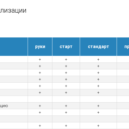
ализации
руки
старт
стандарт
п
+
+
+
+
+
+
+
+
+
+
+
+
+
+
+
+
+
+
ацию
+
+
+
+
+
+
+
+
+