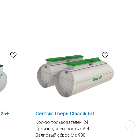
 25+
Септик Тверь Classik 6П
Сеп
Кол-во пользователей: 24
Кол-
Производительность m³: 4
Прои
Залповый сброс (л): 900
Залп