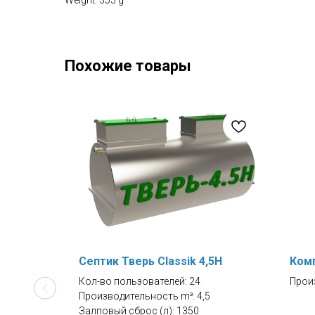
Weight: 355 g
Похожие товары
g
Септик Тверь Classik 4,5Н
Комп
Кол-во пользователей: 24
Прои
Производительность m³: 4,5
Давле
Залповый сброс (л): 1350
Давл