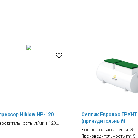
рессор Hiblow HP-120
Септик Евролос ГРУНТ
(принудительный)
зводительность, л/мин: 120
ние номинальное, кПа: 17,5
Кол-во пользователей: 25
ение максимальное, кПа: 48
Производительность m³: 5