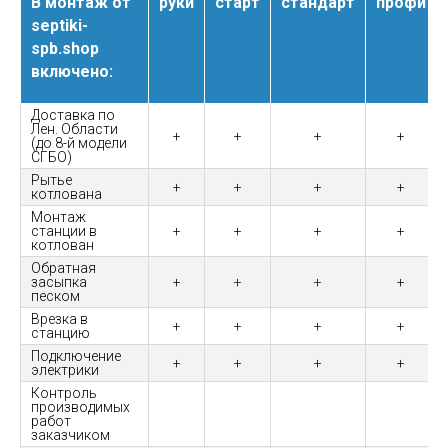
В монтаж от
руки
старт
стандарт
профи
septiki-
spb.shop
включено:
Доставка по
Лен. Области
+
+
+
+
(до 8-й модели
СГБО)
Рытье
+
+
+
+
котлована
Монтаж
станции в
+
+
+
+
котлован
Обратная
засыпка
+
+
+
+
песком
Врезка в
+
+
+
+
станцию
Подключение
+
+
+
+
электрики
Контроль
производимых
работ
заказчиком