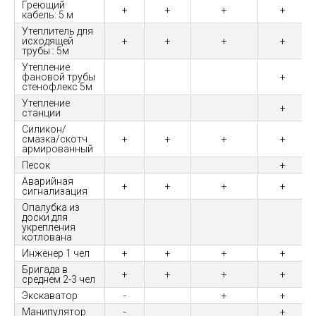
Греющий
+
+
+
+
кабель: 5 м
Утеплитель для
исходящей
+
+
+
+
трубы : 5м
Утепление
фановой трубы
+
стенофлекс 5м
Утепление
+
станции
Силикон/
смазка/скотч
+
+
+
+
армированный
Песок
+
Аварийная
+
+
+
+
сигнализация
Опалубка из
доски для
укрепления
котлована
Инженер 1 чел
+
+
+
+
Бригада в
+
+
+
+
среднем 2-3 чел
Экскаватор
-
+
+
Манипулятор
-
+