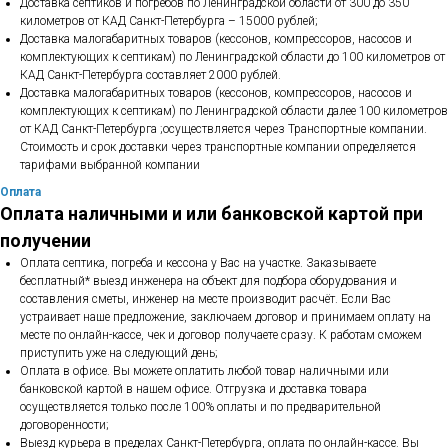
Доставка септиков и погребов по Ленинградской области от 300 до 350
километров от КАД Санкт-Петербурга – 15000 рублей;
Доставка малогабаритных товаров (кессонов, компрессоров, насосов и
комплектующих к септикам) по Ленинградской области до 100 километров от
КАД Санкт-Петербурга составляет 2000 рублей.
Доставка малогабаритных товаров (кессонов, компрессоров, насосов и
комплектующих к септикам) по Ленинградской области далее 100 километров
от КАД Санкт-Петербурга ;осуществляется через Транспортные компании.
Стоимость и срок доставки через транспортные компании определяется
тарифами выбранной компании
Оплата
Оплата наличными и или банковской картой при
получении
Оплата септика, погреба и кессона у Вас на участке. Заказываете
бесплатный* выезд инженера на объект для подбора оборудования и
составления сметы, инженер на месте производит расчёт. Если Вас
устраивает наше предложение, заключаем договор и принимаем оплату на
месте по онлайн-кассе, чек и договор получаете сразу. К работам сможем
приступить уже на следующий день;
Оплата в офисе. Вы можете оплатить любой товар наличными или
банковской картой в нашем офисе. Отгрузка и доставка товара
осуществляется только после 100% оплаты и по предварительной
договоренности;
Выезд курьера в пределах Санкт-Петербурга, оплата по онлайн-кассе. Вы