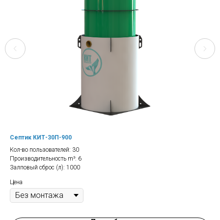
Септик КИТ-30П-900
Сеп
Кол-во пользователей: 30
Кол
Производительность m³: 6
Про
Залповый сброс (л): 1000
Зал
Цена
Цен