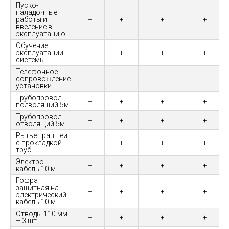
Пуско-
наладочные
работы и
+
+
+
+
введение в
эксплуатацию
Обучение
эксплуатации
+
+
+
+
системы
Телефонное
сопровождение
установки
Трубопровод
+
+
+
+
подводящий 5м
Трубопровод
+
+
+
+
отводящий 5м
Рытье траншеи
с прокладкой
+
+
+
+
труб
Электро-
+
+
+
+
кабель 10 м
Гофра
защитная на
+
+
+
+
электрический
кабель 10 м
Отводы 110 мм
+
+
+
+
– 3 шт