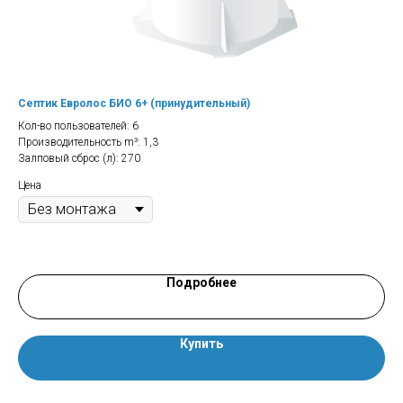
Септик Евролос БИО 6+ (принудительный)
Се
Кол-во пользователей: 6
Кол
Производительность m³: 1,3
Про
Залповый сброс (л): 270
Зал
Цена
Цен
Подробнее
Купить