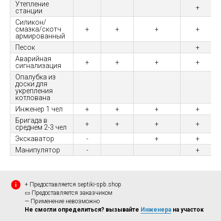
Утепление
+
станции
Силикон/
смазка/скотч
+
+
+
+
армированный
Песок
+
Аварийная
+
+
+
+
сигнализация
Опалубка из
доски для
укрепления
котлована
Инженер 1 чел
+
+
+
+
Бригада в
+
+
+
+
среднем 2-3 чел
Экскаватор
-
+
+
Манипулятор
-
+
+ Предоставляется septiki-spb.shop
▭ Предоставляется заказчиком
— Применение невозможно
Не смогли определиться? вызывайте
Инженера
на участок