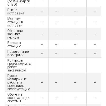
(до 8-й модели
СГБО)
Рытье
+
+
+
+
котлована
Монтаж
станции в
+
+
+
+
котлован
Обратная
засыпка
+
+
+
+
песком
Врезка в
+
+
+
+
станцию
Подключение
+
+
+
+
электрики
Контроль
производимых
работ
заказчиком
Пуско-
наладочные
работы и
+
+
+
+
введение в
эксплуатацию
Обучение
эксплуатации
+
+
+
+
системы