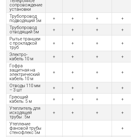
Телефонное
сопровождение
установки
Трубопровод
+
+
+
+
подводящий 5м
Трубопровод
+
+
+
+
отводящий 5м
Рытье траншеи
с прокладкой
+
+
+
+
труб
Электро-
+
+
+
+
кабель 10 м
Гофра
защитная на
+
+
+
+
электрический
кабель 10 м
Отводы 110 мм
+
+
+
+
– 3 шт
Греющий
+
+
+
+
кабель: 5 м
Утеплитель для
исходящей
+
+
+
+
трубы : 5м
Утепление
фановой трубы
+
стенофлекс 5м