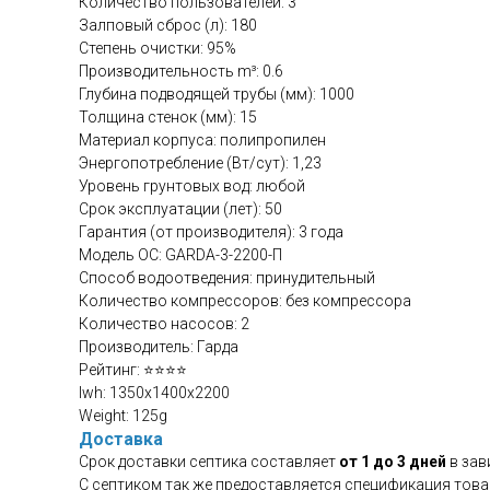
Количество пользователей: 3
Залповый сброс (л): 180
Степень очистки: 95%
Производительность m³: 0.6
Глубина подводящей трубы (мм): 1000
Толщина стенок (мм): 15
Материал корпуса: полипропилен
Энергопотребление (Вт/сут): 1,23
Уровень грунтовых вод: любой
Срок эксплуатации (лет): 50
Гарантия (от производителя): 3 года
Модель ОС: GARDA-3-2200-П
Способ водоотведения: принудительный
Количество компрессоров: без компрессора
Количество насосов: 2
Производитель: Гарда
Рейтинг: ⭐⭐⭐⭐
lwh: 1350x1400x2200
Weight: 125g
Доставка
Срок доставки септика составляет
от 1 до 3 дней
в зав
С септиком так же предоставляется спецификация това