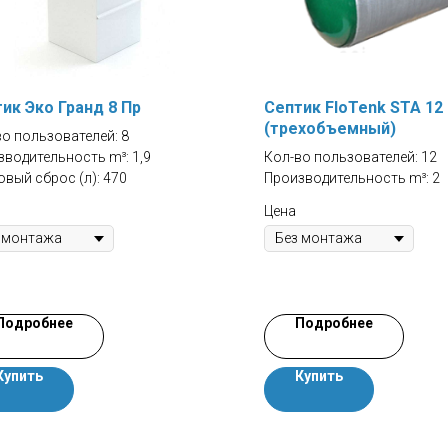
ик Эко Гранд 8 Пр
Септик FloTenk STA 12
(трехобъемный)
о пользователей: 8
водительность m³: 1,9
Кол-во пользователей: 12
вый сброс (л): 470
Производительность m³: 2
Цена
Подробнее
Подробнее
Купить
Купить