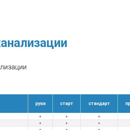
анализации
ализации
руки
старт
стандарт
п
+
+
+
+
+
+
+
+
+