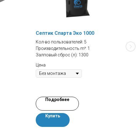
Септик Спарта Эко 1000
Сеп
Кол-во пользователей: 5
Кол-
Производительность m³: 1
Прои
Залповый сброс (л): 1300
Залп
Цена
136
Цена
Подробнее
Купить