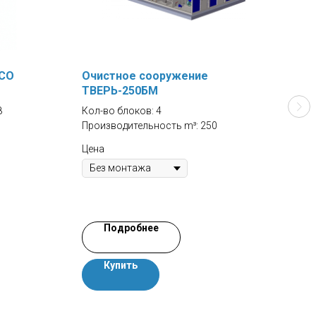
ECO
Очистное сооружение
Фек
ТВЕРЬ-250БМ
FES
8
Кол-во блоков: 4
Прои
Производительность m³: 250
Цена
Подробнее
Купить