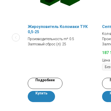
родная
Жироуловитель Коломаки TУK
Септ
0,5-25
Кол-в
Производительность m³: 0.5
Произ
Залповый сброс (л): 25
Залпо
187 
Цена
Подробнее
Купить