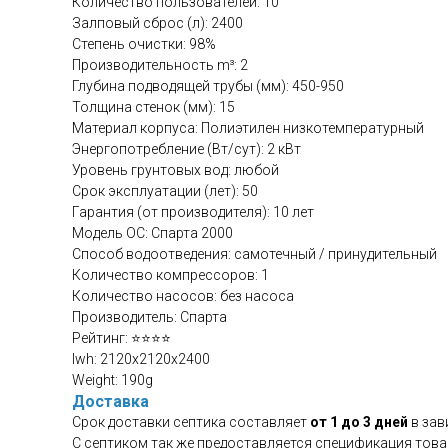
Количество пользователей: 10
Залповый сброс (л): 2400
Степень очистки: 98%
Производительность m³: 2
Глубина подводящей трубы (мм): 450-950
Толщина стенок (мм): 15
Материал корпуса: Полиэтилен низкотемпературный
Энергопотребление (Вт/сут): 2 кВт
Уровень грунтовых вод: любой
Срок эксплуатации (лет): 50
Гарантия (от производителя): 10 лет
Модель ОС: Спарта 2000
Способ водоотведения: самотечный / принудительный
Количество компрессоров: 1
Количество насосов: без насоса
Производитель: Спарта
Рейтинг: ⭐⭐⭐⭐
lwh: 2120x2120x2400
Weight: 190g
Доставка
Срок доставки септика составляет
от 1 до 3 дней
в зав
С септиком так же предоставляется спецификация това