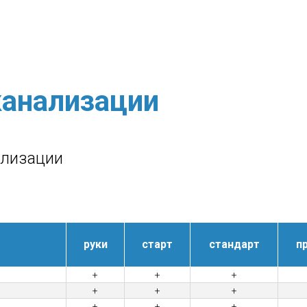
анализации
ализации
руки
старт
стандарт
п
+
+
+
+
+
+
+
+
+