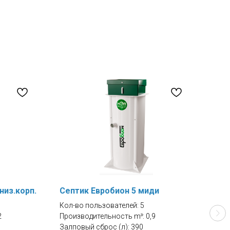
низ.корп.
Септик Евробион 5 миди
Сеп
Кол-во пользователей: 5
Кол-
2
Производительность m³: 0,9
Прои
Залповый сброс (л): 390
Залп