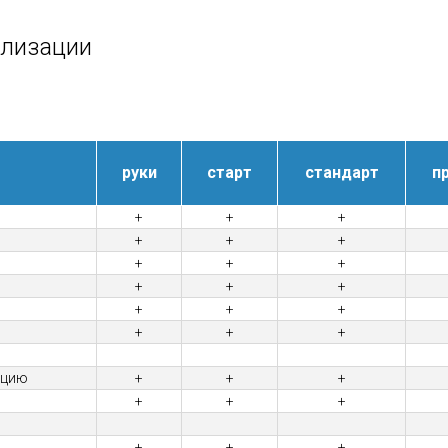
ализации
руки
старт
стандарт
п
+
+
+
+
+
+
+
+
+
+
+
+
+
+
+
+
+
+
ацию
+
+
+
+
+
+
+
+
+