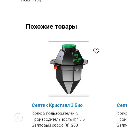
Weight: 98g
Похожие товары
С
Септик Кристалл 3 Био
Септ
Кол-во пользователей: 3
Кол-
Производительность m³: 0,6
Прои
Залповый сброс (л): 250
Залпо