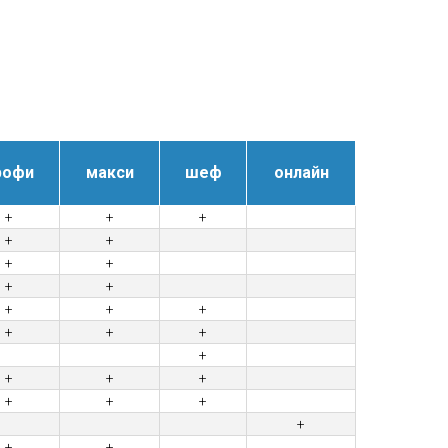
рофи
макси
шеф
онлайн
+
+
+
+
+
+
+
+
+
+
+
+
+
+
+
+
+
+
+
+
+
+
+
+
+