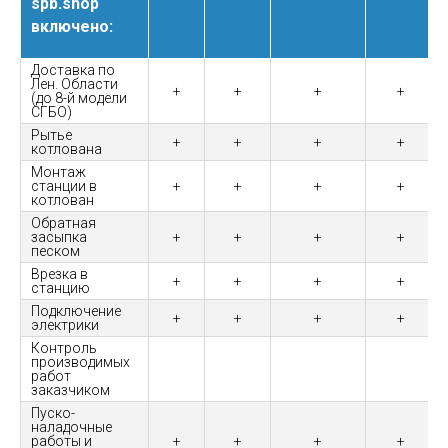
spb.shop
включено:
Доставка по
Лен. Области
+
+
+
+
(до 8-й модели
СГБО)
Рытье
+
+
+
+
котлована
Монтаж
станции в
+
+
+
+
котлован
Обратная
засыпка
+
+
+
+
песком
Врезка в
+
+
+
+
станцию
Подключение
+
+
+
+
электрики
Контроль
производимых
работ
заказчиком
Пуско-
наладочные
работы и
+
+
+
+