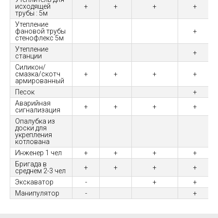
исходящей
+
+
+
+
трубы : 5м
Утепление
фановой трубы
+
стенофлекс 5м
Утепление
+
станции
Силикон/
смазка/скотч
+
+
+
+
армированный
Песок
+
Аварийная
+
+
+
+
сигнализация
Опалубка из
доски для
укрепления
котлована
Инженер 1 чел
+
+
+
+
Бригада в
+
+
+
+
среднем 2-3 чел
Экскаватор
-
+
+
Манипулятор
-
+