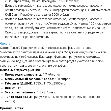
километров от КАД Санкт-Петербурга – 15000 рублей;
Доставка малогабаритных товаров (кессонов, компрессоров, насосов и
комплектующих к септикам) по Ленинградской области до 100 километров от
КАД Санкт-Петербурга составляет 2000 рублей.
Доставка малогабаритных товаров (кессонов, компрессоров, насосов и
комплектующих к септикам) по Ленинградской области далее 100 километров
от КАД Санкт-Петербурга ;осуществляется через Транспортные компании.
Стоимость и срок доставки через транспортные компании определяется
тарифами выбранной компании
Оплата
Септик Топас 9 Принудительный – это высокоэффективная станция
биологической очистки, предназначенная для обслуживания домов с числом
проживающих до 9 человек. Благодаря функции принудительного отвода
очищенной воды, данная модель идеально подходит для участков с высоким
уровнем грунтовых вод или сложным рельефом.
Основные характеристики:
Производительность:
до 1,7 м³/сутки.
Максимальный залповый сброс:
510 литров.
Габариты (ДхШхВ):
1630 x 1170 x 2500 мм.
Вес:
350 кг.
Энергопотребление:
1,5 кВт/сутки.
Тип отвода воды:
принудительный (с использованием встроенного
насоса).
Преимущества: