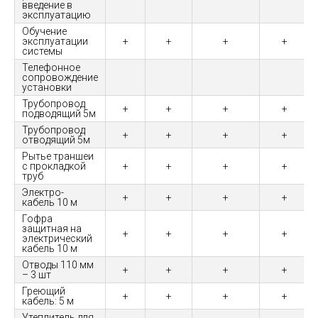
введение в
эксплуатацию
Обучение
эксплуатации
+
+
+
+
системы
Телефонное
сопровождение
установки
Трубопровод
+
+
+
+
подводящий 5м
Трубопровод
+
+
+
+
отводящий 5м
Рытье траншеи
с прокладкой
+
+
+
+
труб
Электро-
+
+
+
+
кабель 10 м
Гофра
защитная на
+
+
+
+
электрический
кабель 10 м
Отводы 110 мм
+
+
+
+
– 3 шт
Греющий
+
+
+
+
кабель: 5 м
Утеплитель для