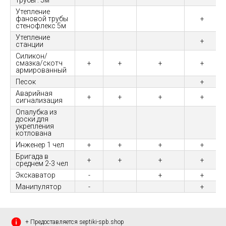
трубы : 5м
Утепление
фановой трубы
+
стенофлекс 5м
Утепление
+
станции
Силикон/
смазка/скотч
+
+
+
+
армированный
Песок
+
Аварийная
+
+
+
+
сигнализация
Опалубка из
доски для
укрепления
котлована
Инженер 1 чел
+
+
+
+
Бригада в
+
+
+
+
среднем 2-3 чел
Экскаватор
-
+
+
Манипулятор
-
+
+ Предоставляется septiki-spb.shop