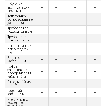
Обучение
эксплуатации
+
+
+
+
системы
Телефонное
сопровождение
установки
Трубопровод
+
+
+
+
подводящий 5м
Трубопровод
+
+
+
+
отводящий 5м
Рытье траншеи
с прокладкой
+
+
+
+
труб
Электро-
+
+
+
+
кабель 10 м
Гофра
защитная на
+
+
+
+
электрический
кабель 10 м
Отводы 110 мм
+
+
+
+
– 3 шт
Греющий
+
+
+
+
кабель: 5 м
Утеплитель для
исходящей
+
+
+
+