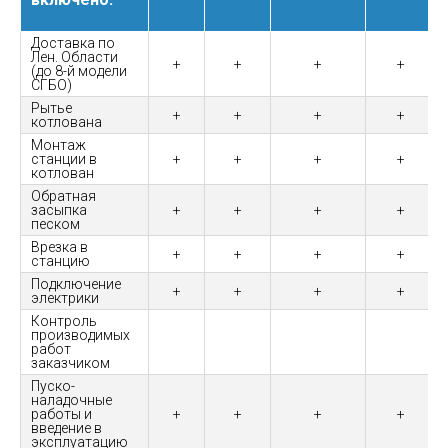
Доставка по
Лен. Области
+
+
+
+
(до 8-й модели
СГБО)
Рытье
+
+
+
+
котлована
Монтаж
станции в
+
+
+
+
котлован
Обратная
засыпка
+
+
+
+
песком
Врезка в
+
+
+
+
станцию
Подключение
+
+
+
+
электрики
Контроль
производимых
работ
заказчиком
Пуско-
наладочные
работы и
+
+
+
+
введение в
эксплуатацию