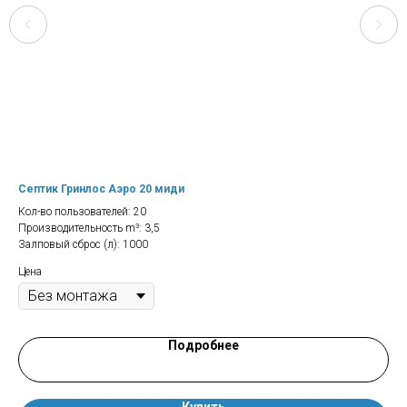
Септик Гринлос Аэро 20 миди
Се
Кол-во пользователей: 20
Кол
Производительность m³: 3,5
Про
Залповый сброс (л): 1000
Зал
Цена
Цен
Подробнее