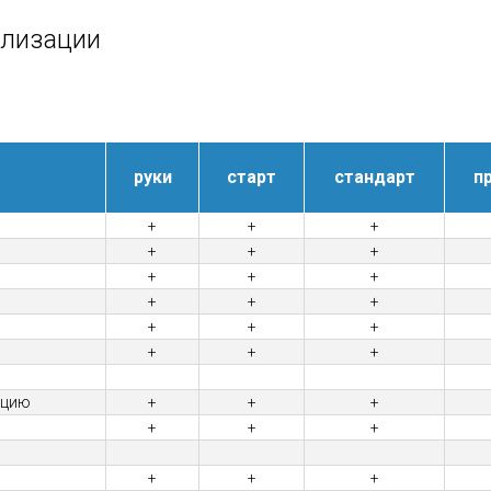
ализации
руки
старт
стандарт
п
+
+
+
+
+
+
+
+
+
+
+
+
+
+
+
+
+
+
ацию
+
+
+
+
+
+
+
+
+