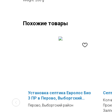
Weight: 260 g
Похожие товары
Установка септика Евролос Био
Септ
3 ПР в Перово, Выборгский
Кол-
район
Перово, Выборгский район
Прои
Залпо