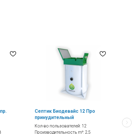
пр.
Септик Биодевайс 12 Про
Сеп
принудительный
Кол-
Кол-во пользователей: 12
Прои
8
Производительность m³: 2,5
Залп