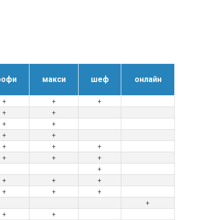
рофи
макси
шеф
онлайн
+
+
+
+
+
+
+
+
+
+
+
+
+
+
+
+
+
+
+
+
+
+
+
+
+