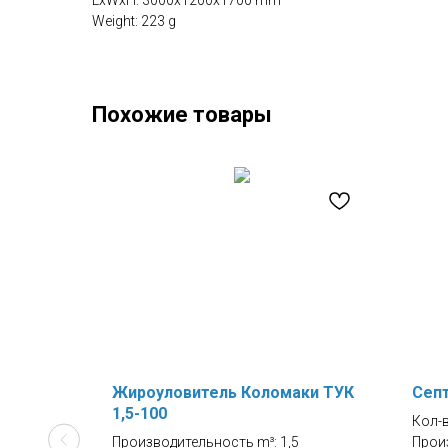
LxWxH: 3000x1200x1700 mm
Weight: 223 g
Похожие товары
люс
Жироуловитель Коломаки ТУК
Септ
1,5-100
Кол-в
Производительность m³: 1,5
Прои