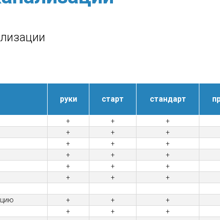
ализации
руки
старт
стандарт
п
+
+
+
+
+
+
+
+
+
+
+
+
+
+
+
+
+
+
ацию
+
+
+
+
+
+