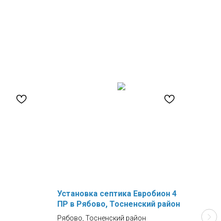
Установка септика Евробион 4
Сеп
ПР в Рябово, Тосненский район
Кол-
Рябово, Тосненский район
Прои