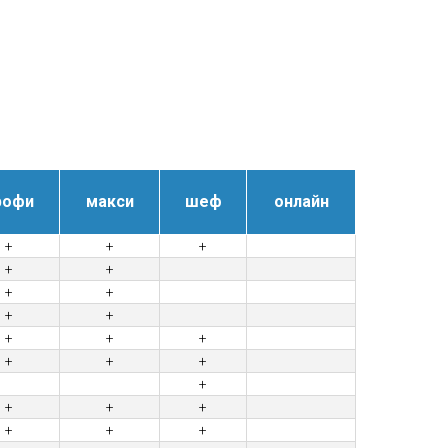
рофи
макси
шеф
онлайн
+
+
+
+
+
+
+
+
+
+
+
+
+
+
+
+
+
+
+
+
+
+