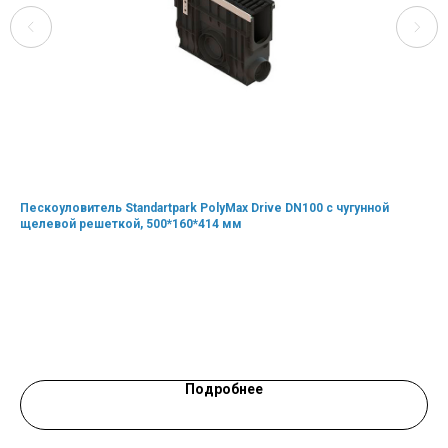
Пескоуловитель Standartpark PolyMax Drive DN100 с чугунной
Сеп
щелевой решеткой, 500*160*414 мм
Кол
Про
Цен
Подробнее