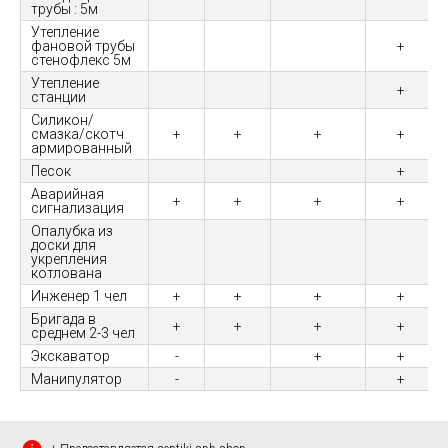
трубы : 5м
Утепление
фановой трубы
+
стенофлекс 5м
Утепление
+
станции
Силикон/
смазка/скотч
+
+
+
+
армированный
Песок
+
Аварийная
+
+
+
+
сигнализация
Опалубка из
доски для
укрепления
котлована
Инженер 1 чел
+
+
+
+
Бригада в
+
+
+
+
среднем 2-3 чел
Экскаватор
-
+
+
Манипулятор
-
+