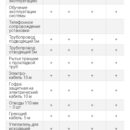
эксплуатацию
Обучение
эксплуатации
+
+
+
+
системы
Телефонное
сопровождение
установки
Трубопровод
+
+
+
+
подводящий 5м
Трубопровод
+
+
+
+
отводящий 5м
Рытье траншеи
с прокладкой
+
+
+
+
труб
Электро-
+
+
+
+
кабель 10 м
Гофра
защитная на
+
+
+
+
электрический
кабель 10 м
Отводы 110 мм
+
+
+
+
– 3 шт
Греющий
+
+
+
+
кабель: 5 м
Утеплитель для
исходящей
+
+
+
+