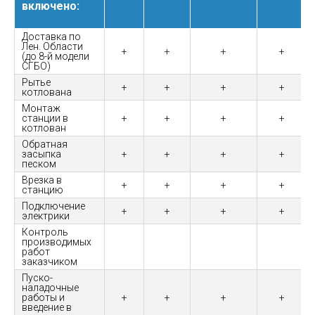
включено:
Доставка по
Лен. Области
+
+
+
+
(до 8-й модели
СГБО)
Рытье
+
+
+
+
котлована
Монтаж
станции в
+
+
+
+
котлован
Обратная
засыпка
+
+
+
+
песком
Врезка в
+
+
+
+
станцию
Подключение
+
+
+
+
электрики
Контроль
производимых
работ
заказчиком
Пуско-
наладочные
работы и
+
+
+
+
введение в