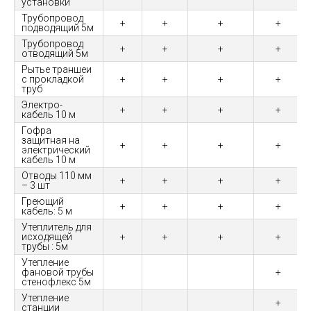
установки
Трубопровод
+
+
+
+
подводящий 5м
Трубопровод
+
+
+
+
отводящий 5м
Рытье траншеи
с прокладкой
+
+
+
+
труб
Электро-
+
+
+
+
кабель 10 м
Гофра
защитная на
+
+
+
+
электрический
кабель 10 м
Отводы 110 мм
+
+
+
+
– 3 шт
Греющий
+
+
+
+
кабель: 5 м
Утеплитель для
исходящей
+
+
+
+
трубы : 5м
Утепление
фановой трубы
+
стенофлекс 5м
Утепление
+
станции