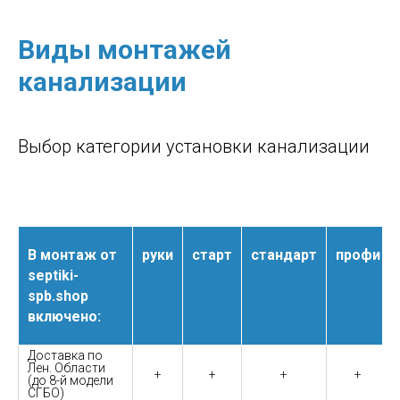
Виды монтажей
канализации
Выбор категории установки канализации
В монтаж от
руки
старт
стандарт
профи
septiki-
spb.shop
включено:
Доставка по
Лен. Области
+
+
+
+
(до 8-й модели
СГБО)