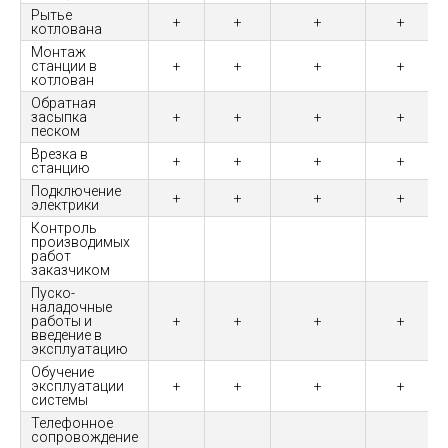
Рытье
+
+
+
+
котлована
Монтаж
станции в
+
+
+
+
котлован
Обратная
засыпка
+
+
+
+
песком
Врезка в
+
+
+
+
станцию
Подключение
+
+
+
+
электрики
Контроль
производимых
работ
заказчиком
Пуско-
наладочные
работы и
+
+
+
+
введение в
эксплуатацию
Обучение
эксплуатации
+
+
+
+
системы
Телефонное
сопровождение