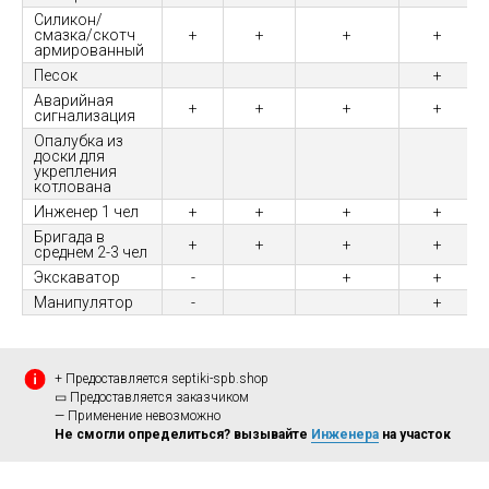
Силикон/
смазка/скотч
+
+
+
+
армированный
Песок
+
Аварийная
+
+
+
+
сигнализация
Опалубка из
доски для
укрепления
котлована
Инженер 1 чел
+
+
+
+
Бригада в
+
+
+
+
среднем 2-3 чел
Экскаватор
-
+
+
Манипулятор
-
+
+ Предоставляется septiki-spb.shop
▭ Предоставляется заказчиком
— Применение невозможно
Не смогли определиться? вызывайте
Инженера
на участок