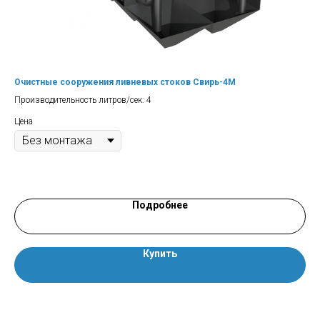
Очистные сооружения ливневых стоков Свирь-4М
Се
Производительность литров/сек: 4
Кол
Про
Цена
Зал
Цен
Подробнее
Купить