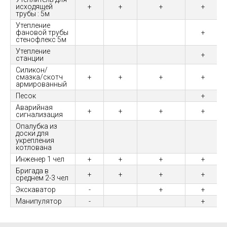
исходящей
+
+
+
+
трубы : 5м
Утепление
фановой трубы
+
стенофлекс 5м
Утепление
+
станции
Силикон/
смазка/скотч
+
+
+
+
армированный
Песок
+
Аварийная
+
+
+
+
сигнализация
Опалубка из
доски для
укрепления
котлована
Инженер 1 чел
+
+
+
+
Бригада в
+
+
+
+
среднем 2-3 чел
Экскаватор
-
+
+
Манипулятор
-
+