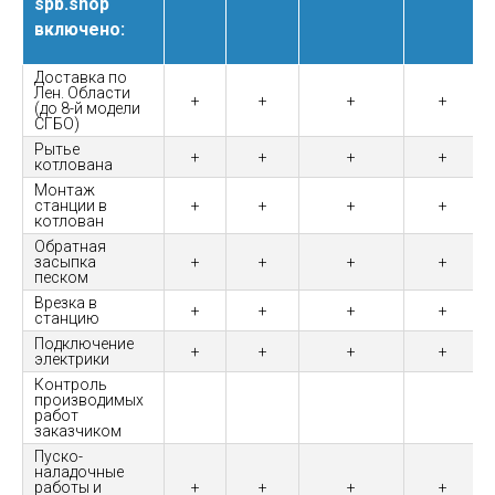
spb.shop
включено:
Доставка по
Лен. Области
+
+
+
+
(до 8-й модели
СГБО)
Рытье
+
+
+
+
котлована
Монтаж
станции в
+
+
+
+
котлован
Обратная
засыпка
+
+
+
+
песком
Врезка в
+
+
+
+
станцию
Подключение
+
+
+
+
электрики
Контроль
производимых
работ
заказчиком
Пуско-
наладочные
работы и
+
+
+
+