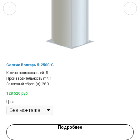
Септик Волгарь 5-2500-С
Оч
Кол-во пользователей: 5
Про
Производительность m³: 1
Цен
Залповый сброс (л): 280
128 520
руб
Цена
Подробнее