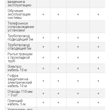
введение в
эксплуатацию
Обучение
эксплуатации
+
+
+
+
системы
Телефонное
сопровождение
установки
Трубопровод
+
+
+
+
подводящий 5м
Трубопровод
+
+
+
+
отводящий 5м
Рытье траншеи
с прокладкой
+
+
+
+
труб
Электро-
+
+
+
+
кабель 10 м
Гофра
защитная на
+
+
+
+
электрический
кабель 10 м
Отводы 110 мм
+
+
+
+
– 3 шт
Греющий
+
+
+
+
кабель: 5 м
Утеплитель для