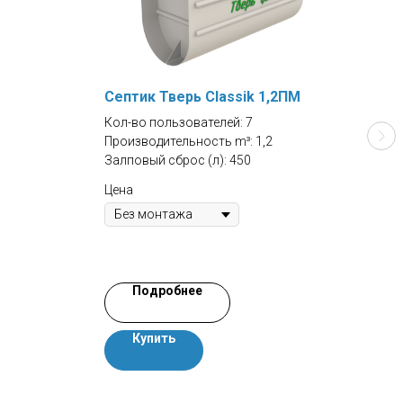
Септик Тверь Classik 1,2ПМ
Сеп
Кол-во пользователей: 7
Кол-
Производительность m³: 1,2
Прои
Залповый сброс (л): 450
Цена
Цена
Подробнее
Купить