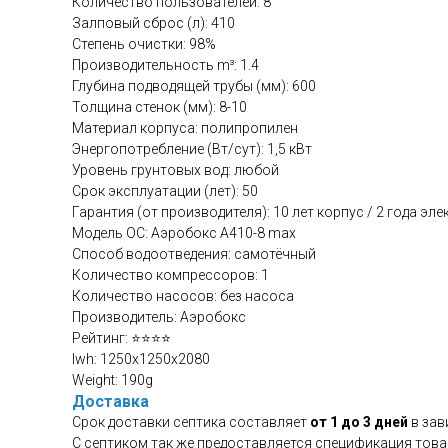
Количество пользователей: 8
Залповый сброс (л): 410
Степень очистки: 98%
Производительность m³: 1.4
Глубина подводящей трубы (мм): 600
Толщина стенок (мм): 8-10
Материал корпуса: полипропилен
Энергопотребление (Вт/сут): 1,5 кВт
Уровень грунтовых вод: любой
Срок эксплуатации (лет): 50
Гарантия (от производителя): 10 лет корпус / 2 года эле
Модель ОС: Аэробокс A410-8 max
Способ водоотведения: самотёчный
Количество компрессоров: 1
Количество насосов: без насоса
Производитель: Аэробокс
Рейтинг: ⭐⭐⭐⭐
lwh: 1250x1250x2080
Weight: 190g
Доставка
Срок доставки септика составляет
от 1 до 3 дней
в зав
С септиком так же предоставляется спецификация това