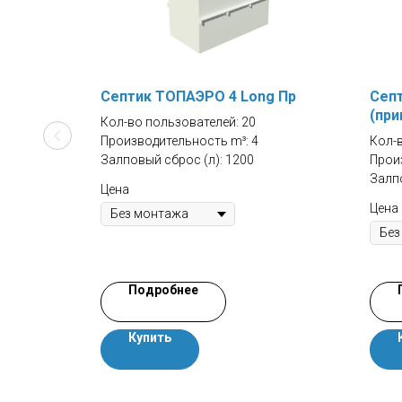
м 200
Септик TOПАЭРО 4 Long Пр
Септ
(при
Кол-во пользователей: 20
Производительность m³: 4
Кол-
Залповый сброс (л): 1200
Произ
Залпо
Цена
Цена
Подробнее
Купить