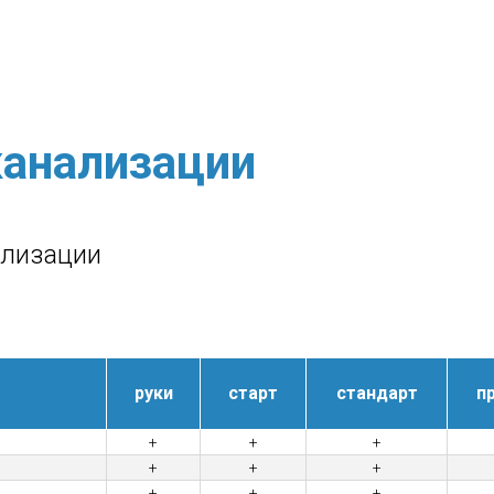
анализации
ализации
руки
старт
стандарт
п
+
+
+
+
+
+
+
+
+