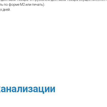
ь по форме М2 или печать).
х дней.
анализации