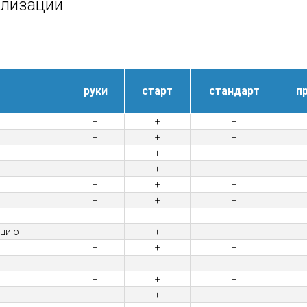
ализации
руки
старт
стандарт
п
+
+
+
+
+
+
+
+
+
+
+
+
+
+
+
+
+
+
ацию
+
+
+
+
+
+
+
+
+
+
+
+