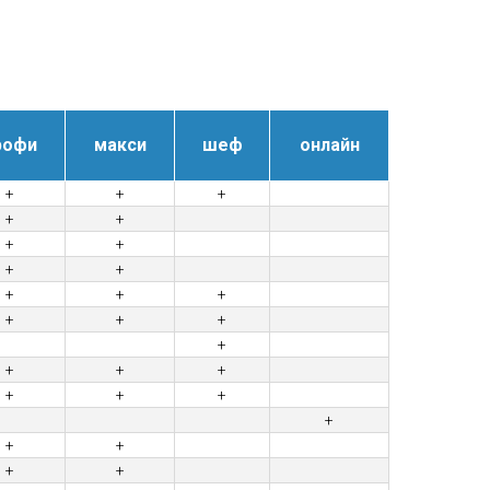
рофи
макси
шеф
онлайн
+
+
+
+
+
+
+
+
+
+
+
+
+
+
+
+
+
+
+
+
+
+
+
+
+
+
+