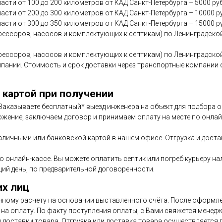
сти от 100 до 200 километров от КАД Санкт-Петербурга – 5000 ру
асти от 200 до 300 километров от КАД Санкт-Петербурга – 10000 р
асти от 300 до 350 километров от КАД Санкт-Петербурга – 15000 р
ессоров, насосов и комплектующих к септикам) по Ленинградской
ессоров, насосов и комплектующих к септикам) по Ленинградской
мпании. Стоимость и срок доставки через транспортные компани
 картой при получении
. Заказываете бесплатный* выезд инженера на объект для подбора
ожение, заключаем договор и принимаем оплату на месте по онлайн
аличными или банковской картой в нашем офисе. Отгрузка и дост
по онлайн-кассе. Вы можете оплатить септик или погреб курьеру н
ий день, по предварительной договоренности.
их лиц
чному расчету на основании выставленного счёта. После оформлен
на оплату. По факту поступления оплаты, с Вами свяжется менедж
и доставки товара. Отгрузка или доставка товара осуществляется