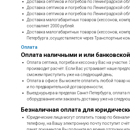
Доставка септиков и погребов по Ленинградской обла
Доставка септиков и погребов по Ленинградской обл
Доставка септиков и погребов по Ленинградской обл
Доставка малогабаритных товаров (кессонов, компр
составляет 2000 рублей.
Доставка малогабаритных товаров (кессонов, компр
Петербурга ;осуществляется через Транспортные ко
Оплата
Оплата наличными и или банковской
Оплата септика, погреба и кессона у Вас на участке
производит расчёт. Если Вас устраивает наше предл
сможем приступить уже на следующий день;
Оплата в офисе. Вы можете оплатить любой товар н
и по предварительной договоренности;
Выезд курьера в пределах Санкт-Петербурга, оплата 
оборудование или заказать доставку уже на следующ
Безналичная оплата для юридическ
Юридические лица могут оплатить товар по безнали
телефону, на Вашу электронную почту поступит счёт 
пакет документов Вы получите во время отгрузки ил