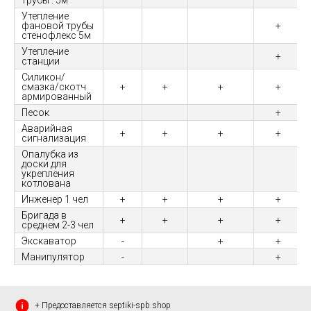
трубы : 5м
Утепление
фановой трубы
+
стенофлекс 5м
Утепление
+
станции
Силикон/
смазка/скотч
+
+
+
+
армированный
Песок
+
Аварийная
+
+
+
+
сигнализация
Опалубка из
доски для
укрепления
котлована
Инженер 1 чел
+
+
+
+
Бригада в
+
+
+
+
среднем 2-3 чел
Экскаватор
-
+
+
Манипулятор
-
+
+ Предоставляется septiki-spb.shop