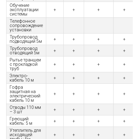
Обучение
эксплуатации
+
+
+
+
системы
Телефонное
сопровождение
установки
Трубопровод
+
+
+
+
подводящий 5м
Трубопровод
+
+
+
+
отводящий 5м
Рытье траншеи
с прокладкой
+
+
+
+
труб
Электро-
+
+
+
+
кабель 10 м
Гофра
защитная на
+
+
+
+
электрический
кабель 10 м
Отводы 110 мм
+
+
+
+
– 3 шт
Греющий
+
+
+
+
кабель: 5 м
Утеплитель для
исходящей
+
+
+
+