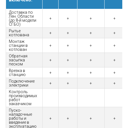
Доставка по
Лен. Области
+
+
+
+
(до 8-й модели
СГБО)
Рытье
+
+
+
+
котлована
Монтаж
станции в
+
+
+
+
котлован
Обратная
засыпка
+
+
+
+
песком
Врезка в
+
+
+
+
станцию
Подключение
+
+
+
+
электрики
Контроль
производимых
работ
заказчиком
Пуско-
наладочные
работы и
+
+
+
+
введение в
эксплуатацию