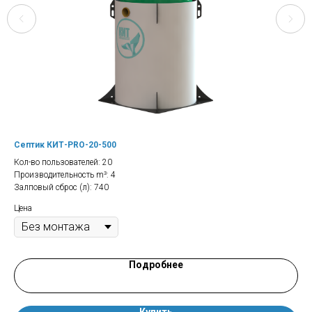
Септик КИТ-PRO-20-500
Ко
Кол-во пользователей: 20
Производительность m³: 4
Залповый сброс (л): 740
Цена
Подробнее