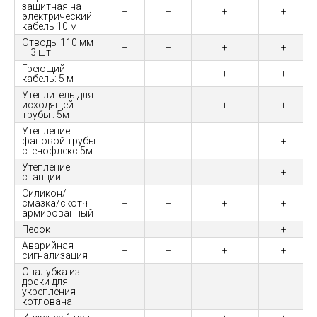
защитная на
+
+
+
+
электрический
кабель 10 м
Отводы 110 мм
+
+
+
+
– 3 шт
Греющий
+
+
+
+
кабель: 5 м
Утеплитель для
исходящей
+
+
+
+
трубы : 5м
Утепление
фановой трубы
+
стенофлекс 5м
Утепление
+
станции
Силикон/
смазка/скотч
+
+
+
+
армированный
Песок
+
Аварийная
+
+
+
+
сигнализация
Опалубка из
доски для
укрепления
котлована