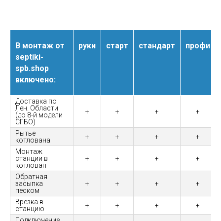
В монтаж от
руки
старт
стандарт
профи
septiki-
spb.shop
включено:
Доставка по
Лен. Области
+
+
+
+
(до 8-й модели
СГБО)
Рытье
+
+
+
+
котлована
Монтаж
станции в
+
+
+
+
котлован
Обратная
засыпка
+
+
+
+
песком
Врезка в
+
+
+
+
станцию
Подключение