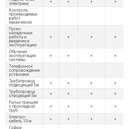
+
+
+
+
электрики
Контроль
производимых
работ
заказчиком
Пуско-
наладочные
работы и
+
+
+
+
введение в
эксплуатацию
Обучение
эксплуатации
+
+
+
+
системы
Телефонное
сопровождение
установки
Трубопровод
+
+
+
+
подводящий 5м
Трубопровод
+
+
+
+
отводящий 5м
Рытье траншеи
с прокладкой
+
+
+
+
труб
Электро-
+
+
+
+
кабель 10 м
Гофра