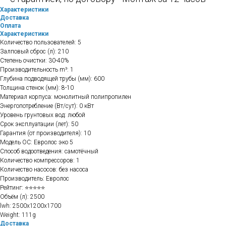
Характеристики
Доставка
Оплата
Характеристики
Количество пользователей: 5
Залповый сброс (л): 210
Степень очистки: 30-40%
Производительность m³: 1
Глубина подводящей трубы (мм): 600
Толщина стенок (мм): 8-10
Материал корпуса: монолитный полипропилен
Энергопотребление (Вт/сут): 0 кВт
Уровень грунтовых вод: любой
Срок эксплуатации (лет): 50
Гарантия (от производителя): 10
Модель ОС: Евролос эко 5
Способ водоотведения: самотёчный
Количество компрессоров: 1
Количество насосов: без насоса
Производитель: Евролос
Рейтинг: ⭐⭐⭐⭐⭐
Объём (л): 2500
lwh: 2500x1200x1700
Weight: 111g
Доставка