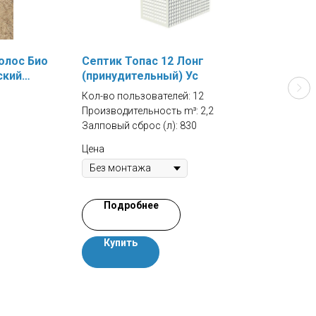
олос Био
Септик Топас 12 Лонг
Сеп
ский
(принудительный) Ус
Кол-
Кол-во пользователей: 12
Прои
Производительность m³: 2,2
Залп
Залповый сброс (л): 830
Цена
Цена
Подробнее
Купить