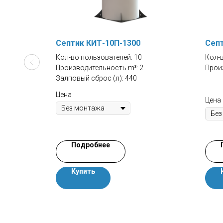
я для
Септик КИТ-10П-1300
Септ
Кол-во пользователей: 10
Кол-в
Производительность m³: 2
Произ
Залповый сброс (л): 440
Цена
Цена
Подробнее
Купить