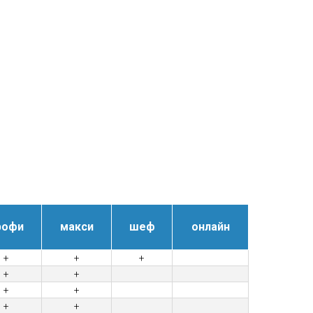
рофи
макси
шеф
онлайн
+
+
+
+
+
+
+
+
+