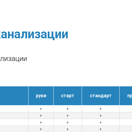
анализации
ализации
руки
старт
стандарт
п
+
+
+
+
+
+
+
+
+
+
+
+