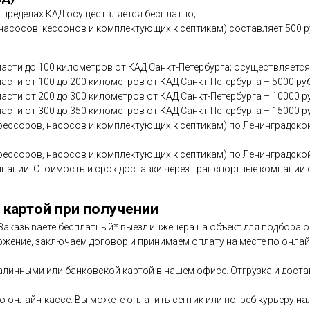
в пределах КАД осуществляется бесплатно;
асосов, кессонов и комплектующих к септикам) составляет 500 р
асти до 100 километров от КАД Санкт-Петербурга; осуществляется
сти от 100 до 200 километров от КАД Санкт-Петербурга – 5000 ру
асти от 200 до 300 километров от КАД Санкт-Петербурга – 10000 р
асти от 300 до 350 километров от КАД Санкт-Петербурга – 15000 р
ессоров, насосов и комплектующих к септикам) по Ленинградской
ессоров, насосов и комплектующих к септикам) по Ленинградской
мпании. Стоимость и срок доставки через транспортные компани
 картой при получении
. Заказываете бесплатный* выезд инженера на объект для подбора
ожение, заключаем договор и принимаем оплату на месте по онлайн
аличными или банковской картой в нашем офисе. Отгрузка и дост
по онлайн-кассе. Вы можете оплатить септик или погреб курьеру н