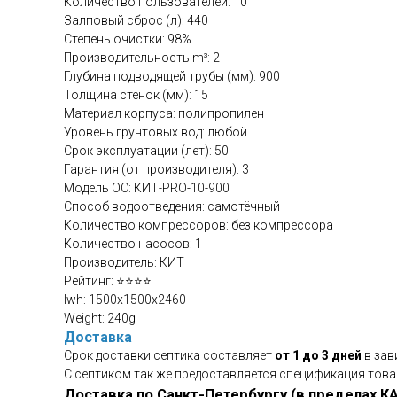
Количество пользователей: 10
Залповый сброс (л): 440
Степень очистки: 98%
Производительность m³: 2
Глубина подводящей трубы (мм): 900
Толщина стенок (мм): 15
Материал корпуса: полипропилен
Уровень грунтовых вод: любой
Срок эксплуатации (лет): 50
Гарантия (от производителя): 3
Модель ОС: КИТ-PRO-10-900
Способ водоотведения: самотёчный
Количество компрессоров: без компрессора
Количество насосов: 1
Производитель: КИТ
Рейтинг: ⭐⭐⭐⭐
lwh: 1500x1500x2460
Weight: 240g
Доставка
Срок доставки септика составляет
от 1 до 3 дней
в зав
С септиком так же предоставляется спецификация това
Доставка по Санкт-Петербургу (в пределах К