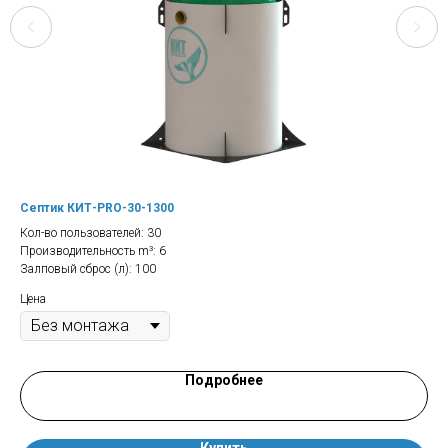
Септик КИТ-PRO-30-1300
Се
Кол-во пользователей: 30
Кол
Производительность m³: 6
Про
Залповый сброс (л): 100
Цен
Цена
Подробнее