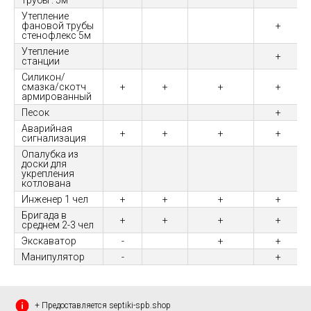
трубы : 5м
Утепление
фановой трубы
+
стенофлекс 5м
Утепление
+
станции
Силикон/
смазка/скотч
+
+
+
+
армированный
Песок
+
Аварийная
+
+
+
+
сигнализация
Опалубка из
доски для
укрепления
котлована
Инженер 1 чел
+
+
+
+
Бригада в
+
+
+
+
среднем 2-3 чел
Экскаватор
-
+
+
Манипулятор
-
+
+ Предоставляется septiki-spb.shop