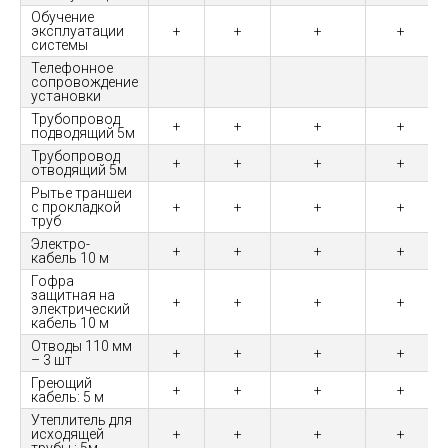
Обучение
эксплуатации
+
+
+
+
системы
Телефонное
сопровождение
установки
Трубопровод
+
+
+
+
подводящий 5м
Трубопровод
+
+
+
+
отводящий 5м
Рытье траншеи
с прокладкой
+
+
+
+
труб
Электро-
+
+
+
+
кабель 10 м
Гофра
защитная на
+
+
+
+
электрический
кабель 10 м
Отводы 110 мм
+
+
+
+
– 3 шт
Греющий
+
+
+
+
кабель: 5 м
Утеплитель для
исходящей
+
+
+
+