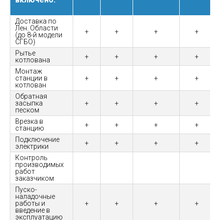
Доставка по
Лен. Области
+
+
+
+
(до 8-й модели
СГБО)
Рытье
+
+
+
+
котлована
Монтаж
станции в
+
+
+
+
котлован
Обратная
засыпка
+
+
+
+
песком
Врезка в
+
+
+
+
станцию
Подключение
+
+
+
+
электрики
Контроль
производимых
работ
заказчиком
Пуско-
наладочные
работы и
+
+
+
+
введение в
эксплуатацию